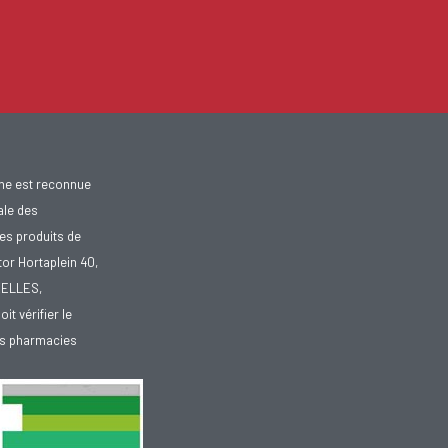
gne est reconnue
ale des
es produits de
tor Hortaplein 40,
XELLES,
doit vérifier le
des pharmacies