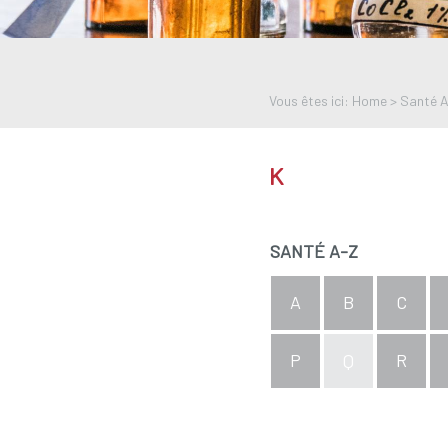
Vous êtes ici: Home >
Santé 
K
SANTÉ A-Z
A
B
C
P
Q
R
aperçu complet de l'inde