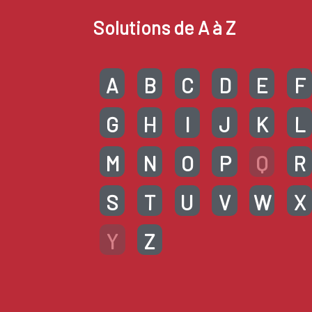
Solutions de A à Z
A
B
C
D
E
F
G
H
I
J
K
L
M
N
O
P
Q
R
S
T
U
V
W
X
Y
Z