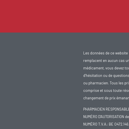
Les données de ce website 
remplacent en aucun cas un 
médicament, vous devez toujo
d’hésitation ou de question
ou pharmacien. Tous les pr
comprise et sous toute rése
changement de prix émanant
PHARMACIEN RESPONSABLE :
NUMÉRO D'AUTORISATION de 
NUMÉRO T.V.A.: BE 0472.146