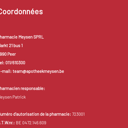
Coordonnées
harmacie Meysen SPRL
arkt 21 bus 1
990 Peer
el: 011/610300
-mail: team@apotheekmeysen.be
harmacien responsable:
eysen Patrick
uméro d'autorisation de la pharmacie:
723001
.T.W.nr.:
BE 0472.146.609