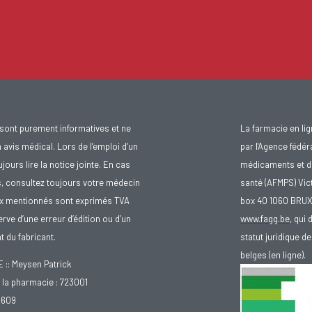
sont purement informatives et ne
La farmacie en li
avis médical. Lors de l’emploi d’un
par l'Agence fédér
urs lire la notice jointe. En cas
médicaments et d
s, consultez toujours votre médecin
santé (AFMPS) Vic
ix mentionnés sont exprimés TVA
box 40 1060 BRU
rve d’une erreur d’édition ou d’un
www.fagg.be
, qui 
 du fabricant.
statut juridique 
belges (en ligne).
: Meysen Patrick
la pharmacie : 723001
.609