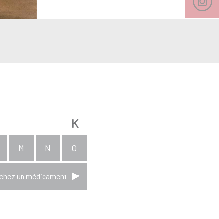
K
M
N
O
chez un médicament