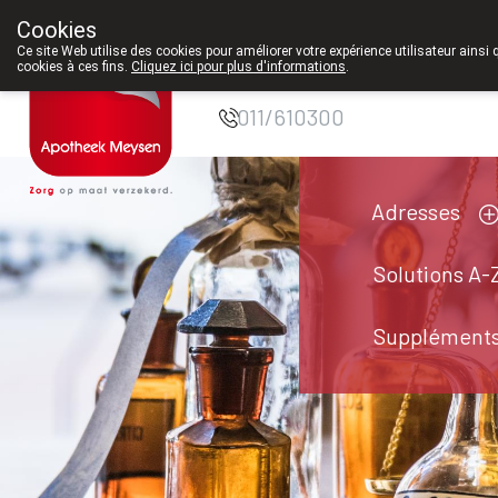
Cookies
Pharmacie Meysen
Ce site Web utilise des cookies pour améliorer votre expérience utilisateur ainsi 
cookies à ces fins.
Cliquez ici pour plus d'informations
.
SPRL
011/610300
Adresses
Solutions A-
Suppléments