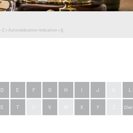
A-Z
>
Automédication-Indication
>
K
D
E
F
G
H
I
J
K
L
S
T
U
V
W
X
Y
Z
Cher
x