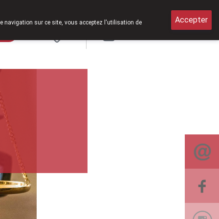
 le samedi de 8h30 à 12h30.
Accepter
e navigation sur ce site, vous acceptez l'utilisation de
rde
Login
NL