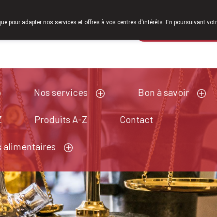
À partir de février 2026, nous serons à nouveau ouverts
que pour adapter nos services et offres à vos centres d'intérêts. En poursuivant votr
Pharmacie de ga
Aujourd'hui
A présent
fermé
Nos services
Bon à savoir
Z
Produits A-Z
Contact
 alimentaires