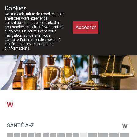
À partir de février 2026, nous serons à no
Cookies
Pharmacie Meysen SPRL
Ce site Web utilise des cookies pour
011/610300
améliorer votre expérience
utilisateur ainsi que pour adapter
Accepter
nos services et offres à vos centres
d'intérêts. En poursuivant votre
navigation sur ce site, vous
acceptez l'utilisation de cookies à
ces fins.
Cliquez ici pour plus
d'informations
.
Aujourd'hui
ouvert jusqu'à 18h30
W
w
SANTÉ A-Z