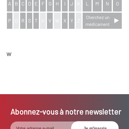
A
B
C
D
E
F
G
H
I
J
K
L
M
N
O
Cherchez un
P
Q
R
S
T
U
V
W
X
Y
Z
médicament
aperçu complet de l'index
w
Abonnez-vous à notre newsletter