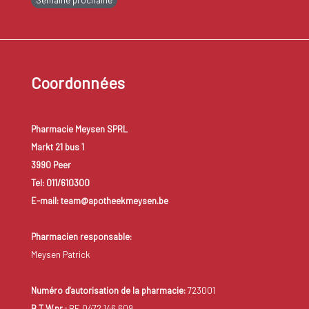
Semaine prochaine
Coordonnées
Pharmacie Meysen SPRL
Markt 21 bus 1
3990 Peer
Tel: 011/610300
E-mail: team@apotheekmeysen.be
Pharmacien responsable:
Meysen Patrick
Numéro d'autorisation de la pharmacie:
723001
B.T.W.nr.:
BE 0472.146.609