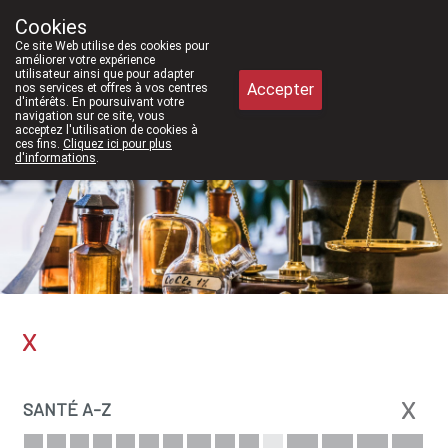
2026, nous serons à nouveau ouverts le samedi de 8h30 à 12h30.
Cookies
Pharmacie Meysen SPRL
Ce site Web utilise des cookies pour
011/610300
améliorer votre expérience
utilisateur ainsi que pour adapter
Accepter
nos services et offres à vos centres
d'intérêts. En poursuivant votre
navigation sur ce site, vous
acceptez l'utilisation de cookies à
Aujourd'hui
A présent
fermé
ces fins.
Cliquez ici pour plus
d'informations
.
X
X
SANTÉ A-Z