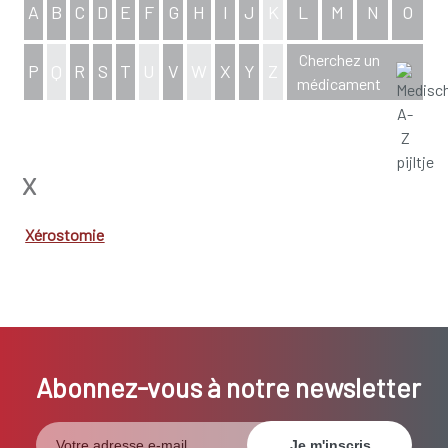
A
B
C
D
E
F
G
H
I
J
K
L
M
N
O
Cherchez un
P
Q
R
S
T
U
V
W
X
Y
Z
médicament
aperçu complet de l'index
X
Xérostomie
Abonnez-vous à notre newsletter