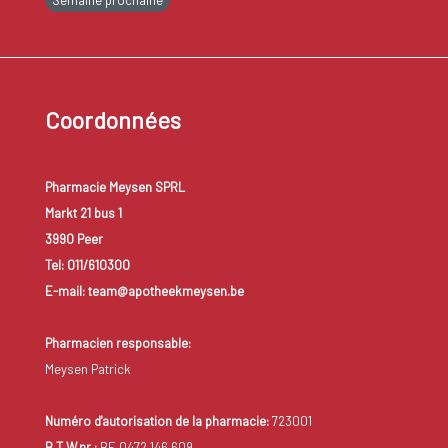
Semaine prochaine
Coordonnées
Pharmacie Meysen SPRL
Markt 21 bus 1
3990 Peer
Tel: 011/610300
E-mail: team@apotheekmeysen.be
Pharmacien responsable:
Meysen Patrick
Numéro d'autorisation de la pharmacie:
723001
B.T.W.nr.:
BE 0472.146.609