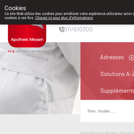
Cookies
Pharmacie Meysen
Ce site Web utilise des cookies pour améliorer votre expérience utilisateur ainsi 
SPRL
cookies à ces fins.
Cliquez ici pour plus d'informations
.
011/610300
Adresses
Solutions A-
Suppléments
Vous êtes ici: Home >
Solutio