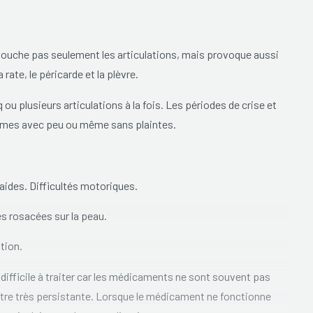
e touche pas seulement les articulations, mais provoque aussi
ate, le péricarde et la plèvre.
ou plusieurs articulations à la fois. Les périodes de crise et
almes avec peu ou même sans plaintes.
raides.
Difficultés
motoriques.
es rosacées sur la peau.
ation
.
 difficile à traiter car les médicaments ne sont souvent pas
 être très persistante. Lorsque le médicament ne fonctionne