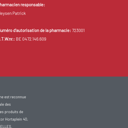
harmacien responsable:
eysen Patrick
uméro d'autorisation de la pharmacie:
723001
.T.W.nr.:
BE 0472.146.609
gne est reconnue
ale des
es produits de
tor Hortaplein 40,
XELLES,