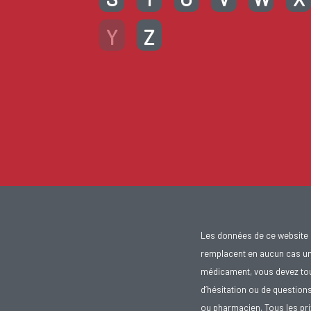
Y
Z
Les données de ce website 
remplacent en aucun cas un 
médicament, vous devez toujo
d’hésitation ou de question
ou pharmacien. Tous les pr