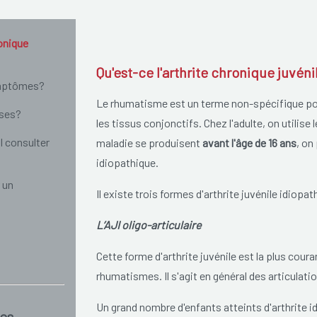
ronique
Qu'est-ce l'arthrite chronique juvéni
ymptômes?
Le rhumatisme est un terme non-spécifique pou
uses?
les tissus conjonctifs. Chez l'adulte, on utili
l consulter
maladie se produisent
avant l'âge de 16 ans
, on
idiopathique.
 un
Il existe trois formes d'arthrite juvénile idiopat
L’AJI oligo-articulaire
Cette forme d'arthrite juvénile est la plus cour
rhumatismes. Il s'agit en général des articulati
Un grand nombre d'enfants atteints d'arthrite id
es