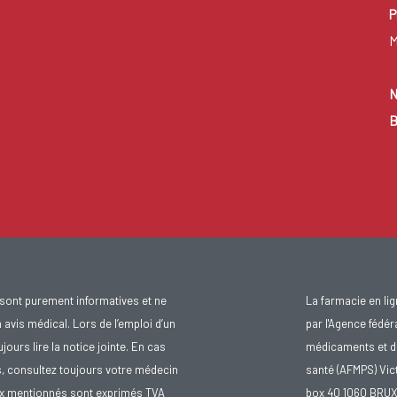
P
M
N
B
sont purement informatives et ne
La farmacie en li
avis médical. Lors de l’emploi d’un
par l'Agence fédér
urs lire la notice jointe. En cas
médicaments et d
s, consultez toujours votre médecin
santé (AFMPS) Vic
ix mentionnés sont exprimés TVA
box 40 1060 BRU