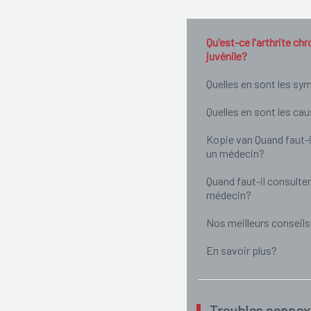
Qu'est-ce l'arthrite ch
juvénile?
Quelles en sont les s
Quelles en sont les ca
Kopie van Quand faut-i
un médecin?
Quand faut-il consulter
médecin?
Nos meilleurs conseils
En savoir plus?
Troubles connex