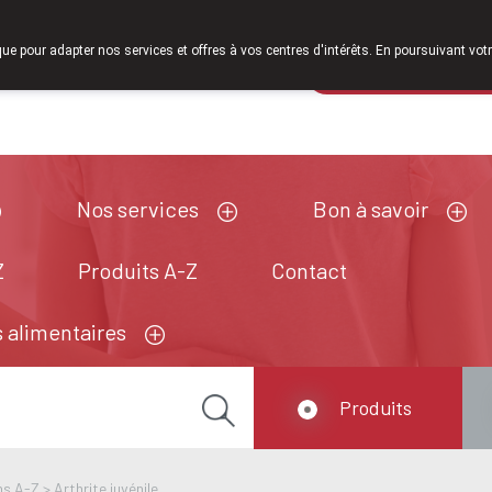
À partir de février 2026, nous serons à nouveau ouverts le samedi
que pour adapter nos services et offres à vos centres d'intérêts. En poursuivant votr
Pharmacie de ga
Aujourd'hui
A présent
fermé
Nos services
Bon à savoir
Z
Produits A-Z
Contact
 alimentaires
Produits
ns A-Z
>
Arthrite juvénile