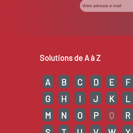
Solutions de A à Z
A
B
C
D
E
F
G
H
I
J
K
L
M
N
O
P
Q
R
S
T
U
V
W
X