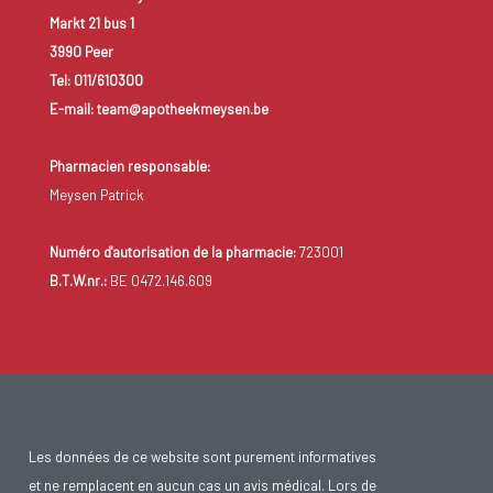
Markt 21 bus 1
3990 Peer
Tel: 011/610300
E-mail: team@apotheekmeysen.be
Pharmacien responsable:
Meysen Patrick
Numéro d'autorisation de la pharmacie:
723001
B.T.W.nr.:
BE 0472.146.609
Les données de ce website sont purement informatives
et ne remplacent en aucun cas un avis médical. Lors de