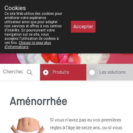
À partir de février 202
Cookies
Pharmacie Meysen SPRL
Ce site Web utilise des cookies pour
011/610300
améliorer votre expérience
utilisateur ainsi que pour adapter
Accepter
nos services et offres à vos centres
d'intérêts. En poursuivant votre
navigation sur ce site, vous
acceptez l'utilisation de cookies à
ces fins.
Cliquez ici pour plus
Aujourd'hui
A présent
fermé
d'informations
.
Produits
Les solutions
Aménorrhée
Si vous n'avez pas eu vos premières
règles à l'âge de seize ans, ou si vous