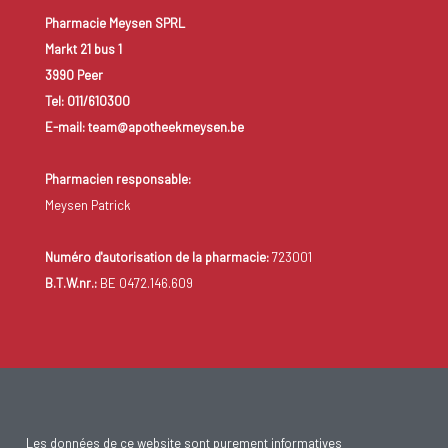
Pharmacie Meysen SPRL
Markt 21 bus 1
3990 Peer
Tel: 011/610300
E-mail: team@apotheekmeysen.be
Pharmacien responsable:
Meysen Patrick
Numéro d'autorisation de la pharmacie:
723001
B.T.W.nr.:
BE 0472.146.609
Les données de ce website sont purement informatives