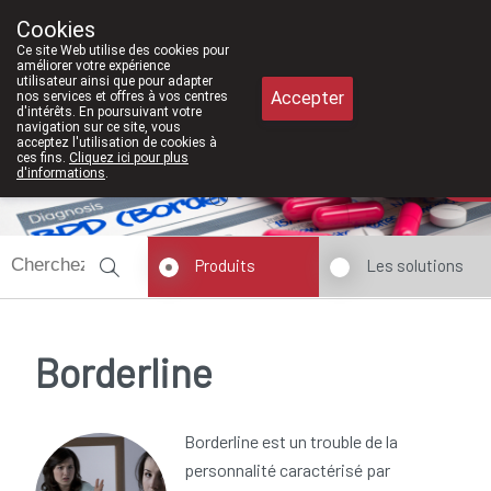
À partir de février 2026, nous serons 
Cookies
Pharmacie Meysen SPRL
Ce site Web utilise des cookies pour
011/610300
améliorer votre expérience
utilisateur ainsi que pour adapter
Accepter
nos services et offres à vos centres
d'intérêts. En poursuivant votre
navigation sur ce site, vous
acceptez l'utilisation de cookies à
ces fins.
Cliquez ici pour plus
Aujourd'hui
A présent
fermé
d'informations
.
Produits
Les solutions
Borderline
Borderline est un trouble de la
personnalité caractérisé par