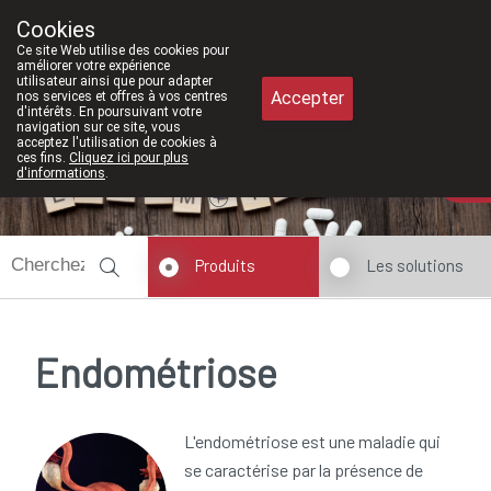
À partir de février 2026, nous serons 
Cookies
Pharmacie Meysen SPRL
Ce site Web utilise des cookies pour
011/610300
améliorer votre expérience
utilisateur ainsi que pour adapter
Accepter
nos services et offres à vos centres
d'intérêts. En poursuivant votre
navigation sur ce site, vous
acceptez l'utilisation de cookies à
ces fins.
Cliquez ici pour plus
Aujourd'hui
A présent
fermé
d'informations
.
Produits
Les solutions
Endométriose
L'endométriose est une maladie qui
se caractérise par la présence de