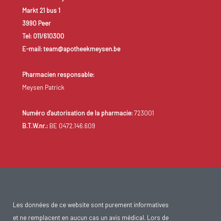
Markt 21 bus 1
3990 Peer
Tel: 011/610300
E-mail: team@apotheekmeysen.be
Pharmacien responsable:
Meysen Patrick
Numéro d'autorisation de la pharmacie:
723001
B.T.W.nr.:
BE 0472.146.609
Les données de ce website sont purement informatives
et ne remplacent en aucun cas un avis médical. Lors de