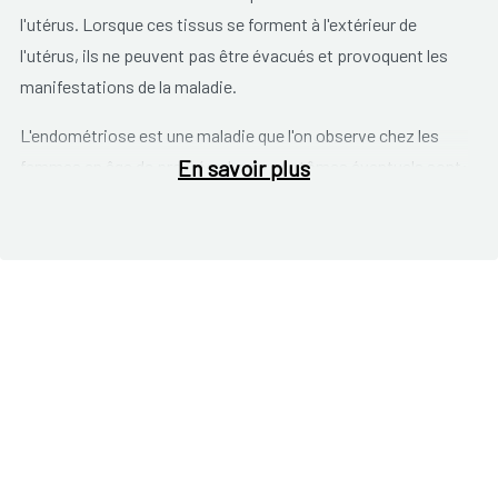
l'utérus. Lorsque ces tissus se forment à l'extérieur de
l'utérus, ils ne peuvent pas être évacués et provoquent les
manifestations de la maladie.
L'endométriose est une maladie que l'on observe chez les
En savoir plus
femmes en âge de procréer. Les symptômes éventuels sont:
douleurs menstruelles;
douleurs pendant les rapports sexuels;
douleurs pelviennes;
pertes brunâtres à la fin de règles ;
infertilité.
Ces symptômes peuvent également être la conséquence
d'autre maladies. Le diagnostic repose sur des examens