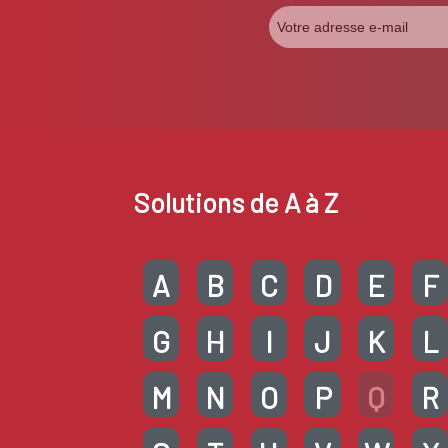
Solutions de A à Z
A
B
C
D
E
F
G
H
I
J
K
L
M
N
O
P
Q
R