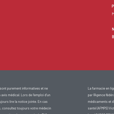
P
M
N
B
sont purement informatives et ne
La farmacie en li
avis médical. Lors de l’emploi d’un
par l'Agence fédér
urs lire la notice jointe. En cas
médicaments et d
s, consultez toujours votre médecin
santé (AFMPS) Vic