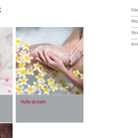
s
Cis
La dermatite atopique peut avoir un grand impac
Pin
contagieuse. L'utilisation de médicaments peu
Str
Arr
Huile de bain