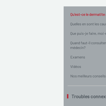
Qu'est-ce le dermatite
Quelles en sont les ca
Que puis-je faire, mo
Quand faut-il consulter
médecin?
Examens
Vidéos
Nos meilleurs conseils
Troubles connex