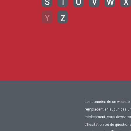
S
T
U
V
W
X
Y
Z
Les données de ce website 
remplacent en aucun cas un 
médicament, vous devez toujo
d’hésitation ou de question