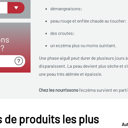
démangeaisons;
peau rouge et enflée chaude au toucher;
des croutes;
ons
s?
un eczéma plus ou moins suintant.
Une phase aiguë peut durer de plusieurs jours 
disparaissent. La peau devient plus sèche et 
une peau très abîmée et épaissie.
Chez les nourrissons
l'eczéma survient en partic
l'eczéma sont souvent humides (eczéma suintan
ressemble à des gouttes de rosée. Lorsque l'enf
surviennent aussi dans le cou, le plis du coude, 
 de produits les plus
Aut
Chez les adultes les taches d'eczéma sont princ