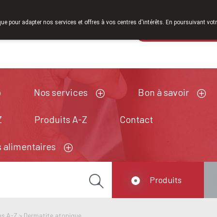
partir de février 2026, nous serons à nouveau ouverts le samedi de 
que pour adapter nos services et offres à vos centres d'intérêts. En poursuivant votr
Pharmacie de ga
Aujourd'hui
A présent
fermé
Nos services
Bon à savoir
Z
Produits A-Z
Contact
 alimentaires
Produits
ns A-Z
>
Dermatite atopique