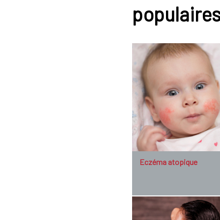
populaire
Eczéma atopique