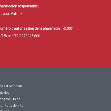
harmacien responsable:
eysen Patrick
uméro d'autorisation de la pharmacie:
723001
.T.W.nr.:
BE 0472.146.609
gne est reconnue
ale des
es produits de
tor Hortaplein 40,