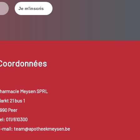
Coordonnées
harmacie Meysen SPRL
arkt 21 bus 1
990 Peer
el: 011/610300
-mail: team@apotheekmeysen.be