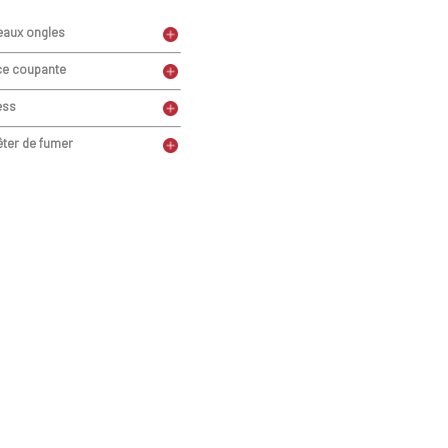
eaux ongles
te sur la vie quotidienne. La maladie n'est ni dangereuse, ni
ce coupante
t réduire les symptômes.
ess
êter de fumer