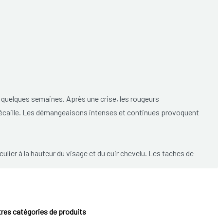
à quelques semaines. Après une crise, les rougeurs
s'écaille. Les démangeaisons intenses et continues provoquent
ulier à la hauteur du visage et du cuir chevelu. Les taches de
t). L'éruption est en forme d'anneau aux contours flous et
ant devient plus âgé, l'eczéma devient plus sec et des taches
les cavités du genou, les poignets et les chevilles.
res catégories de produits
ipalement situées dans le cou et le visage.