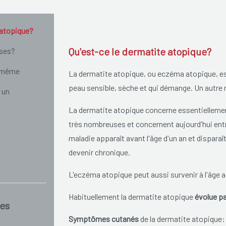
 atopique?
Qu'est-ce le dermatite atopique?
uses?
i-même
La dermatite atopique, ou eczéma atopique, es
peau sensible, sèche et qui démange. Un autr
 un
La dermatite atopique concerne essentiellemen
très nombreuses et concernent aujourd'hui entre
maladie apparaît avant l'âge d'un an et dispara
devenir chronique.
L'eczéma atopique peut aussi survenir à l'âge a
Habituellement la dermatite atopique
évolue p
es
Symptômes cutanés
de la dermatite atopique: