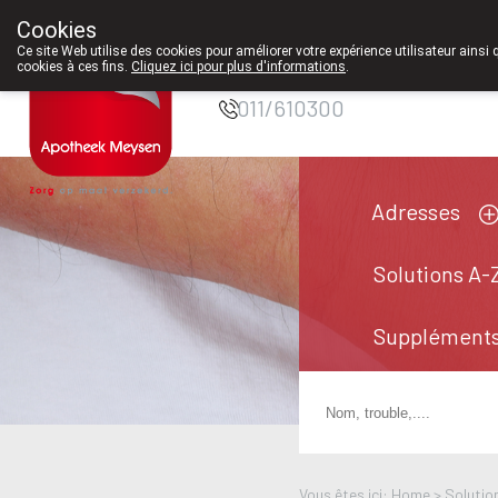
À 
Cookies
Pharmacie Meysen
Ce site Web utilise des cookies pour améliorer votre expérience utilisateur ainsi 
SPRL
cookies à ces fins.
Cliquez ici pour plus d'informations
.
011/610300
Adresses
Solutions A-
Suppléments
Vous êtes ici: Home >
Solutio