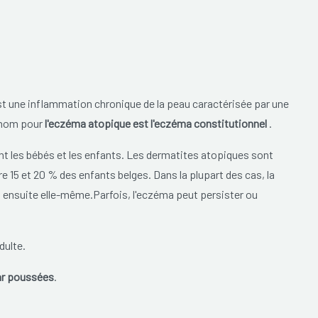
t une inflammation chronique de la peau caractérisée par une
e nom pour
l'eczéma atopique est l'eczéma constitutionnel
.
t les bébés et les enfants. Les dermatites atopiques sont
 15 et 20 % des enfants belges. Dans la plupart des cas, la
ît ensuite elle-même.Parfois, l'eczéma peut persister ou
dulte.
ar poussées
.