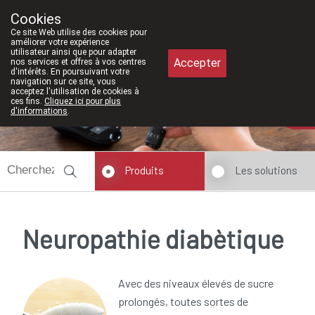
À partir de février 2026, nous serons à n
Cookies
Pharmacie Meysen SPRL
Ce site Web utilise des cookies pour
011/610300
améliorer votre expérience
utilisateur ainsi que pour adapter
Accepter
nos services et offres à vos centres
d'intérêts. En poursuivant votre
navigation sur ce site, vous
acceptez l'utilisation de cookies à
ces fins.
Cliquez ici pour plus
d'informations
.
Aujourd'hui
ouvert jusqu'à 18h30
Produits
Les solutions
Neuropathie diabètique
Avec des niveaux élevés de sucre
prolongés, toutes sortes de