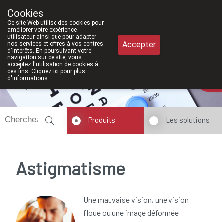
À partir de février 2026, nous serons à 
Cookies
Pharmacie Meysen SPRL
Ce site Web utilise des cookies pour
011/610300
améliorer votre expérience
utilisateur ainsi que pour adapter
Accepter
nos services et offres à vos centres
d'intérêts. En poursuivant votre
navigation sur ce site, vous
acceptez l'utilisation de cookies à
ces fins.
Cliquez ici pour plus
d'informations
.
Aujourd'hui
ouvert jusqu'à 18h30
Produits
Les solutions
Astigmatisme
Une mauvaise vision, une vision
floue ou une image déformée