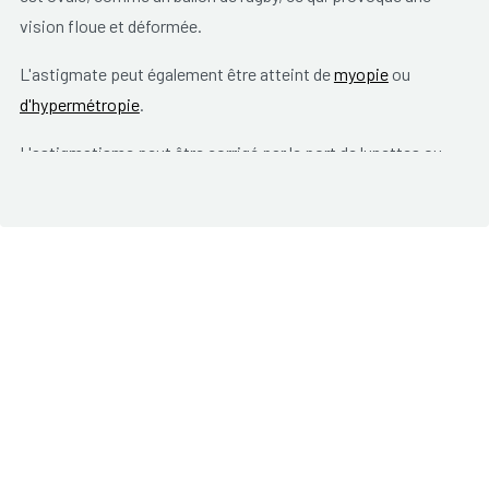
vision floue et déformée.
L'astigmate peut également être atteint de
myopie
ou
d'hypermétropie
.
L'astigmatisme peut être corrigé par le port de lunettes ou
de lentilles de contact. Certaines personnes ont recours à la
chirurgie utilisant un laser.