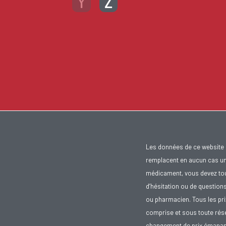
Y
Z
Les données de ce website 
remplacent en aucun cas un 
médicament, vous devez toujo
d’hésitation ou de question
ou pharmacien. Tous les pr
comprise et sous toute rése
changement de prix émanant