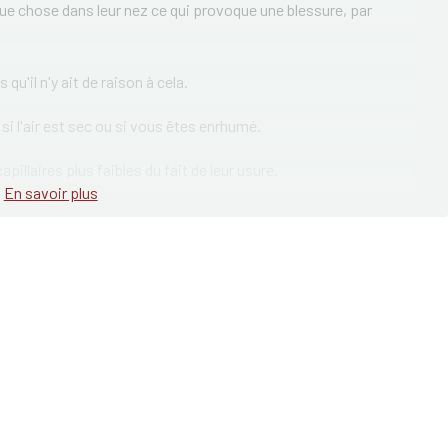
ue chose dans leur nez ce qui provoque une blessure, par
u'il n'y ait de raison à cela.
si l'air est sec ou si vous êtes enrhumé.
llaires plus faibles du fait de leur usure.
En savoir plus
ussi jouer un rôle; ils font en sorte que le sang coagule
magé saignera plus longtemps que la normale.
 sang peut s'écouler du nez, mais ce n'est pas aussi grave
ent mal.