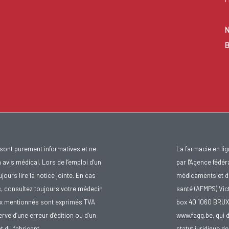
N
B
sont purement informatives et ne
La farmacie en li
avis médical. Lors de l’emploi d’un
par l'Agence fédér
urs lire la notice jointe. En cas
médicaments et d
s, consultez toujours votre médecin
santé (AFMPS) Vic
ix mentionnés sont exprimés TVA
box 40 1060 BRU
rve d’une erreur d’édition ou d’un
www.fagg.be
, qui 
 du fabricant.
statut juridique 