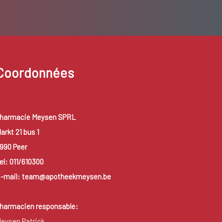
Coordonnées
harmacie Meysen SPRL
arkt 21 bus 1
990 Peer
el: 011/610300
-mail: team@apotheekmeysen.be
harmacien responsable:
eysen Patrick