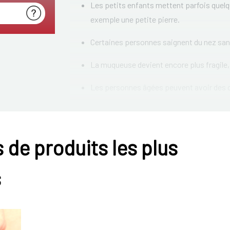
Les petits enfants mettent parfois quelq
exemple une petite pierre.
Certaines personnes saignent du nez sans q
La muqueuse devient encore plus fragile, 
Les personnes âgées peuvent avoir des capi
Les médicaments diluant le sang peuvent a
moins vite. Un capillaire sanguin endom
 de produits les plus
Cela peut faire mal?
s
Quand vous avez un nez qui saigne, beaucoup de
qu'il n'y paraît.
Un saignement de nez fait rarem