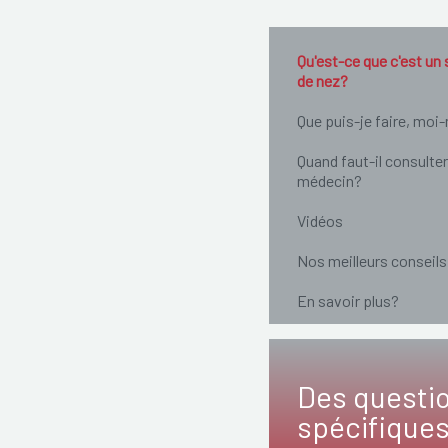
Qu'est-ce que c'est un
de nez?
Que puis-je faire, mo
Quand faut-il consulter
médecin?
Vidéos
Nos meilleurs conseils
En savoir plus?
Des questi
spécifique