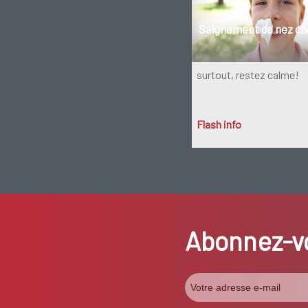
Saignement de nez che
surtout, restez calme!
Flash info
Abonnez-vo