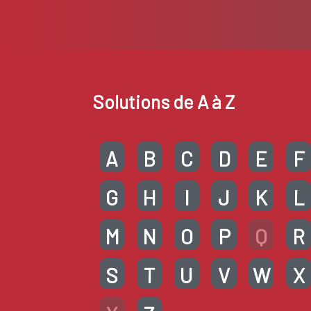
Solutions de A à Z
A
B
C
D
E
F
G
H
I
J
K
L
M
N
O
P
Q
R
S
T
U
V
W
X