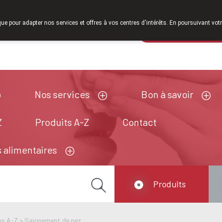
À partir de février 2026, nous serons à nouveau ouverts le samed
que pour adapter nos services et offres à vos centres d'intérêts. En poursuivant votr
Pharmacie de ga
Aujourd'hui
A présent
fermé
Nos services
Bon à savoir
Z
Produits A-Z
Contact
 alimentaires
Produits
ns A-Z
>
Saignement de nez