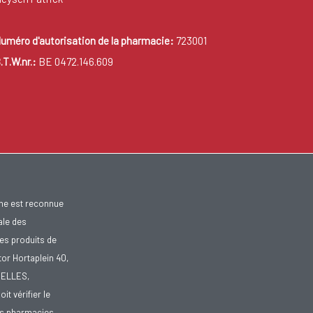
uméro d'autorisation de la pharmacie:
723001
.T.W.nr.:
BE 0472.146.609
gne est reconnue
ale des
es produits de
tor Hortaplein 40,
XELLES,
doit vérifier le
des pharmacies