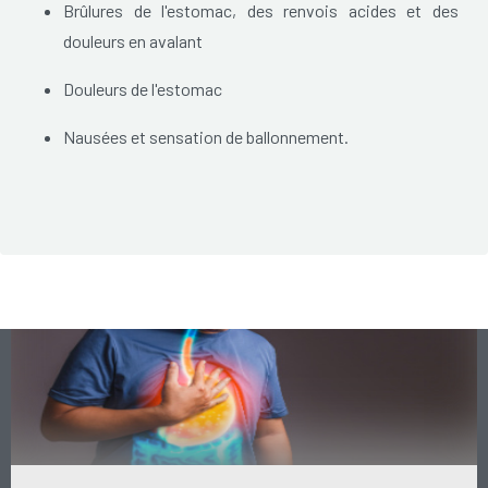
Brûlures de l'estomac, des renvois acides et des
douleurs en avalant
Douleurs de l'estomac
Nausées et sensation de ballonnement.
Le nom "douleurs de l'estomac" n'est pas toujours correct.
Les douleurs peuvent se ressentir aussi au niveau de
l'oesophage ou du duodénum (début de l'intestin grêle).
La douleur à l'estomac est une douleur d'oppression, une
douleur lancinante comme une pointe de couteau dans la
partie supérieure de l'abdomen.
La douleur à l'estomac diminue en général si vous mangez un
peu ou si vous prenez un médicament. Elle est souvent
causée par une infection de la muqueuse de l'estomac ou du
duodénum.