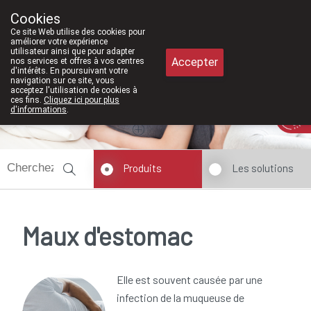
À partir de février 2026, nous serons à 
Cookies
Pharmacie Meysen SPRL
Ce site Web utilise des cookies pour
011/610300
améliorer votre expérience
utilisateur ainsi que pour adapter
Accepter
nos services et offres à vos centres
d'intérêts. En poursuivant votre
navigation sur ce site, vous
acceptez l'utilisation de cookies à
ces fins.
Cliquez ici pour plus
Aujourd'hui
A présent
fermé
d'informations
.
Produits
Les solutions
Maux d'estomac
Elle est souvent causée par une
infection de la muqueuse de