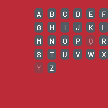
A
B
C
D
E
F
G
H
I
J
K
L
M
N
O
P
Q
R
S
T
U
V
W
X
Y
Z