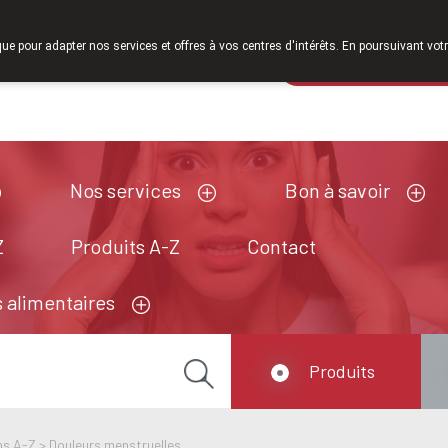
À partir de février 2026, nous serons à nouveau ouverts le sa
que pour adapter nos services et offres à vos centres d'intérêts. En poursuivant votr
Pharmacie de ga
Aujourd'hui
A présent
fermé
Nos services
Bon à savoir
Z
Produits A-Z
Contact
 alimentaires
Produits
ns A-Z
>
Douleurs menstruelles