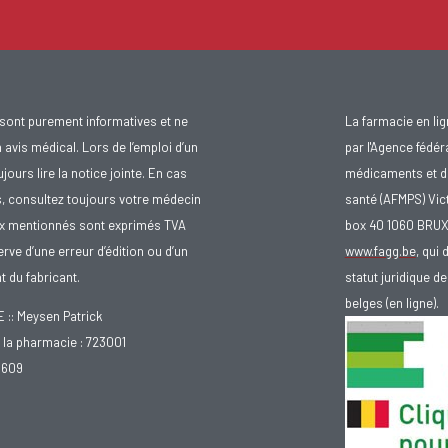
sont purement informatives et ne
La farmacie en li
avis médical. Lors de l’emploi d’un
par l'Agence fédér
urs lire la notice jointe. En cas
médicaments et d
s, consultez toujours votre médecin
santé (AFMPS) Vic
ix mentionnés sont exprimés TVA
box 40 1060 BRU
rve d’une erreur d’édition ou d’un
www.fagg.be
, qui 
 du fabricant.
statut juridique 
belges (en ligne).
: Meysen Patrick
la pharmacie : 723001
.609