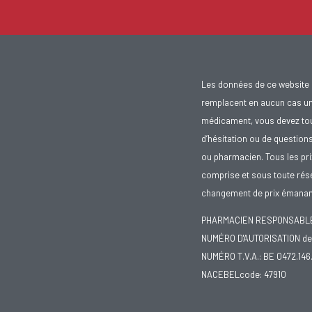
Les données de ce website 
remplacent en aucun cas un 
médicament, vous devez toujo
d’hésitation ou de question
ou pharmacien. Tous les pr
comprise et sous toute rése
changement de prix émanant
PHARMACIEN RESPONSABLE :
NUMÉRO D'AUTORISATION de 
NUMÉRO T.V.A.: BE 0472.146
NACEBELcode: 47910