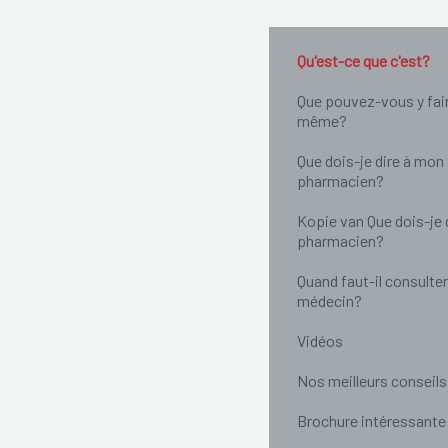
Qu'est-ce que c'est?
Que pouvez-vous y fai
même?
Que dois-je dire à mon
pharmacien?
Kopie van Que dois-je 
pharmacien?
Quand faut-il consulter
médecin?
Vidéos
Nos meilleurs conseils
Brochure intéressante