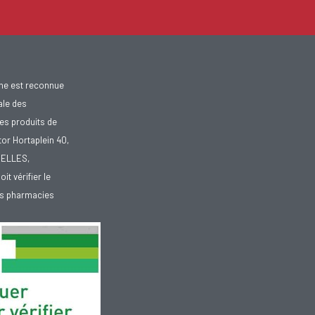
gne est reconnue
ale des
es produits de
tor Hortaplein 40,
XELLES,
doit vérifier le
des pharmacies