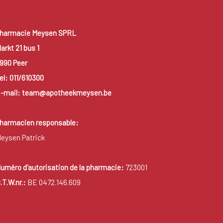
harmacie Meysen SPRL
arkt 21 bus 1
990 Peer
el: 011/610300
-mail: team@apotheekmeysen.be
harmacien responsable:
eysen Patrick
uméro d'autorisation de la pharmacie:
723001
.T.W.nr.:
BE 0472.146.609