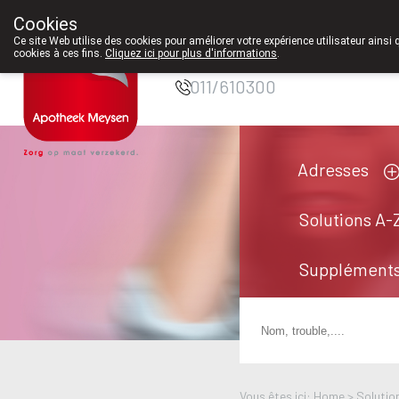
Cookies
Pharmacie Meysen
Ce site Web utilise des cookies pour améliorer votre expérience utilisateur ainsi 
SPRL
cookies à ces fins.
Cliquez ici pour plus d'informations
.
011/610300
Adresses
Solutions A-
Suppléments
Vous êtes ici: Home >
Solutio