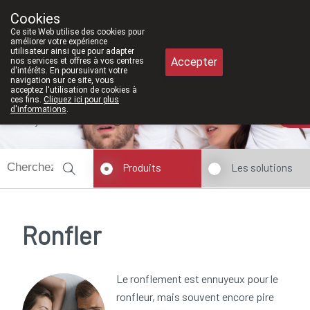
À partir de février 2026, nous serons à 
Cookies
Pharmacie Meysen SPRL
Ce site Web utilise des cookies pour
011/610300
améliorer votre expérience
utilisateur ainsi que pour adapter
Accepter
nos services et offres à vos centres
d'intérêts. En poursuivant votre
navigation sur ce site, vous
acceptez l'utilisation de cookies à
ces fins.
Cliquez ici pour plus
d'informations
.
Aujourd'hui
fermé
Produits
Les solutions
Ronfler
Le ronflement est ennuyeux pour le
ronfleur, mais souvent encore pire