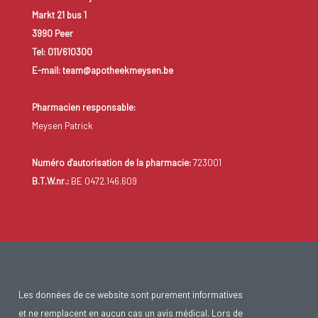
Markt 21 bus 1
pression d'air trop faible dans la gorge lors de
3990 Peer
l’inhalation.
Tel: 011/610300
E-mail: team@apotheekmeysen.be
Pharmacien responsable:
Meysen Patrick
Numéro d'autorisation de la pharmacie:
723001
B.T.W.nr.:
BE 0472.146.609
Les données de ce website sont purement informatives
et ne remplacent en aucun cas un avis médical. Lors de