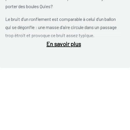
porter des boules Quies?
Le bruit d’un ronflement est comparable à celui d’un ballon
qui se dégonfle : une masse d’aire circule dans un passage
trop étroit et provoque ce bruit assez typique.
En savoir plus
Les ronflements sont provoqués par un rétrécissement des
voies respiratoires au niveau du tronçon entre l'entrée du nez
(narines) et les cordes vocales, situées à l’entrée de votre
trachée. Chez une personne qui ronfle, il arrive que la cavité
nasale soit trop étroite, mais en général il s’agit d’un
rétrécissement situé derrière la luette (la transition entre le
nez et la gorge) ou d’un rétrécissement du pharynx derrière la
langue. Ce rétrécissement provoque une pression dans la
gorge ; les tissus mous du palais, la langue et la luette vibrent
au passage de l'air, comme des voiles qui claquent au vent.