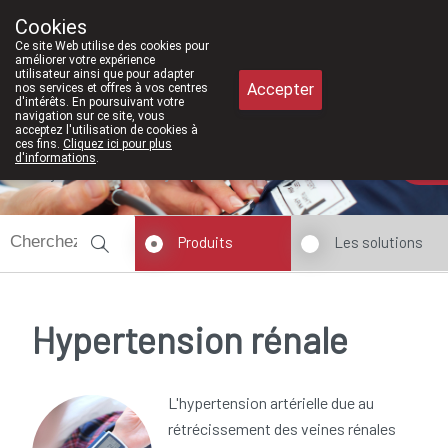
À partir de février 2026, nous serons 
Cookies
Pharmacie Meysen SPRL
Ce site Web utilise des cookies pour
011/610300
améliorer votre expérience
utilisateur ainsi que pour adapter
Accepter
nos services et offres à vos centres
d'intérêts. En poursuivant votre
navigation sur ce site, vous
acceptez l'utilisation de cookies à
ces fins.
Cliquez ici pour plus
d'informations
.
Aujourd'hui
ouvert jusqu'à 18h30
Produits
Les solutions
Hypertension rénale
L'hypertension artérielle due au
rétrécissement des veines rénales