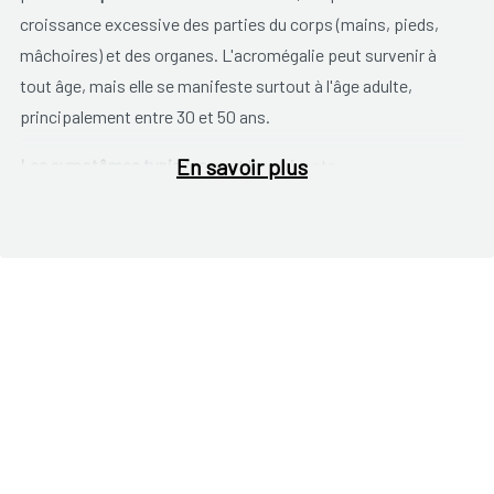
croissance excessive des parties du corps (mains, pieds,
mâchoires) et des organes. L'acromégalie peut survenir à
tout âge, mais elle se manifeste surtout à l'âge adulte,
principalement entre 30 et 50 ans.
En savoir plus
Les symptômes typiques
sont les suivants
des mains et des pieds plus grands ;
modification des traits du visage (nez, mâchoires,
oreilles) ;
ronflement (langue plus grosse) ;
troubles du sommeil ;
transpiration excessive ;
douleurs articulaires, raideur ;