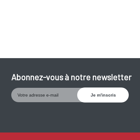
maux de tête ;
fatigue ;
troubles de la vision ;
picotements dans les mains.
Une partie des personnes atteintes d'acromégalie
développent un diabète de type 2. L'hypertension artérielle
Abonnez-vous à notre newsletter
est fréquente et le risque de maladie cardiovasculaire est
accru. D'autres fonctions de l'hypophyse peuvent également
être supprimées. Les conséquences possibles sont
l'impuissance, la stérilité et un cycle menstruel irrégulier.
Lorsque l'acromégalie se développe chez des enfants ou des
adolescents qui n'ont pas encore achevé leur croissance,
une croissance excessive de la taille, ou croissance géante,