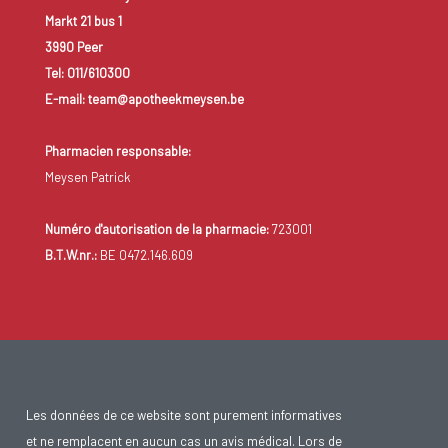
Markt 21 bus 1
3990 Peer
Tel: 011/610300
E-mail: team@apotheekmeysen.be
Pharmacien responsable:
Meysen Patrick
Numéro d'autorisation de la pharmacie:
723001
B.T.W.nr.:
BE 0472.146.609
Les données de ce website sont purement informatives
et ne remplacent en aucun cas un avis médical. Lors de