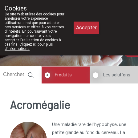
À partir de février 2026, nous serons à
Cookies
Pharmacie Meysen SPRL
Ce site Web utilise des cookies pour
011/610300
améliorer votre expérience
utilisateur ainsi que pour adapter
Accepter
nos services et offres à vos centres
d'intérêts. En poursuivant votre
navigation sur ce site, vous
acceptez l'utilisation de cookies à
ces fins.
Cliquez ici pour plus
Aujourd'hui
A présent
fermé
d'informations
.
Produits
Les solutions
Acromégalie
Une maladie rare de l'hypophyse, une
petite glande au fond du cerveau. La