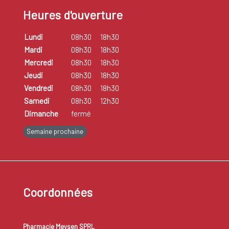
se produit.
Heures d'ouverture
L'acromégalie peut être traitée par chirurgie, radiothérapie
Lundi
08h30
18h30
ou médicaments. Le choix du traitement le plus approprié
Mardi
08h30
18h30
Mercredi
08h30
18h30
est très individualisé.
Jeudi
08h30
18h30
Vendredi
08h30
18h30
Samedi
08h30
12h30
Dimanche
fermé
Semaine prochaine
Coordonnées
Pharmacie Meysen SPRL