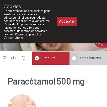
À partir de février 2026, nous serons à 
Cookies
Pharmacie Meysen SPRL
Ce site Web utilise des cookies pour
011/610300
améliorer votre expérience
utilisateur ainsi que pour adapter
Accepter
nos services et offres à vos centres
d'intérêts. En poursuivant votre
navigation sur ce site, vous
acceptez l'utilisation de cookies à
ces fins.
Cliquez ici pour plus
d'informations
.
Aujourd'hui
A présent
fermé
Produits
Les solutions
Paracétamol 500 mg