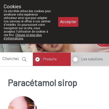
À partir de février 2026, nous serons à
Cookies
Pharmacie Meysen SPRL
Ce site Web utilise des cookies pour
011/610300
améliorer votre expérience
utilisateur ainsi que pour adapter
Accepter
nos services et offres à vos centres
d'intérêts. En poursuivant votre
navigation sur ce site, vous
acceptez l'utilisation de cookies à
ces fins.
Cliquez ici pour plus
d'informations
.
Aujourd'hui
fermé
Produits
Les solutions
Paracétamol sirop