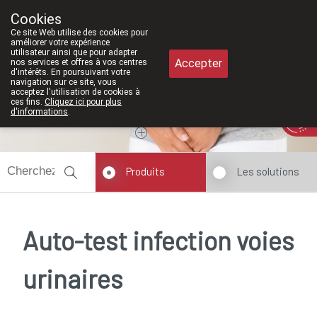
À partir de février 2026, nous serons à 
Cookies
Pharmacie Meysen SPRL
Ce site Web utilise des cookies pour
011/610300
améliorer votre expérience
utilisateur ainsi que pour adapter
Accepter
nos services et offres à vos centres
d'intérêts. En poursuivant votre
navigation sur ce site, vous
acceptez l'utilisation de cookies à
ces fins.
Cliquez ici pour plus
Aujourd'hui
A présent
fermé
d'informations
.
Produits
Les solutions
Auto-test infection voies
urinaires