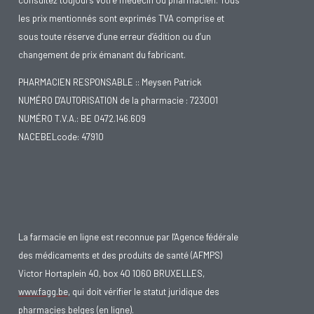
consultez toujours votre médecin ou pharmacien. Tous
les prix mentionnés sont exprimés TVA comprise et
sous toute réserve d’une erreur d’édition ou d’un
changement de prix émanant du fabricant.
PHARMACIEN RESPONSABLE :: Meysen Patrick
NUMÉRO D'AUTORISATION de la pharmacie : 723001
NUMÉRO T.V.A.: BE 0472.146.609
NACEBELcode: 47910
La farmacie en ligne est reconnue par l'Agence fédérale
des médicaments et des produits de santé (AFMPS)
Victor Hortaplein 40, box 40 1060 BRUXELLES,
www.fagg.be
, qui doit vérifier le statut juridique des
pharmacies belges (en ligne).