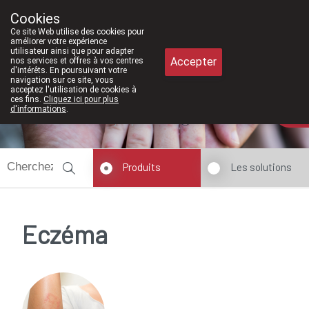
À partir de février 2026, nous serons à
Cookies
Pharmacie Meysen SPRL
Ce site Web utilise des cookies pour
011/610300
améliorer votre expérience
utilisateur ainsi que pour adapter
Accepter
nos services et offres à vos centres
d'intérêts. En poursuivant votre
navigation sur ce site, vous
acceptez l'utilisation de cookies à
ces fins.
Cliquez ici pour plus
d'informations
.
Aujourd'hui
ouvert jusqu'à 18h30
Produits
Les solutions
Eczéma