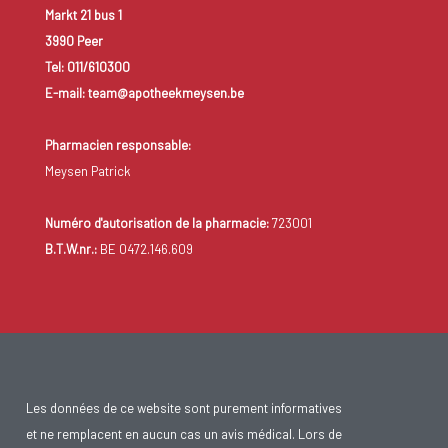
Markt 21 bus 1
3990 Peer
Tel: 011/610300
E-mail: team@apotheekmeysen.be
Pharmacien responsable:
Meysen Patrick
Numéro d'autorisation de la pharmacie:
723001
B.T.W.nr.:
BE 0472.146.609
Les données de ce website sont purement informatives
et ne remplacent en aucun cas un avis médical. Lors de