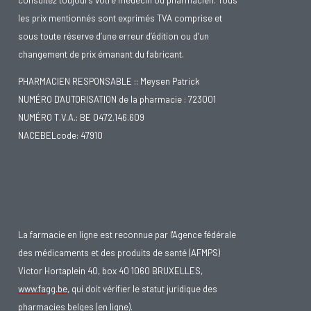
les prix mentionnés sont exprimés TVA comprise et
sous toute réserve d’une erreur d’édition ou d’un
changement de prix émanant du fabricant.
PHARMACIEN RESPONSABLE :: Meysen Patrick
NUMÉRO D'AUTORISATION de la pharmacie : 723001
NUMÉRO T.V.A.: BE 0472.146.609
NACEBELcode: 47910
La farmacie en ligne est reconnue par l'Agence fédérale
des médicaments et des produits de santé (AFMPS)
Victor Hortaplein 40, box 40 1060 BRUXELLES,
www.fagg.be
, qui doit vérifier le statut juridique des
pharmacies belges (en ligne).