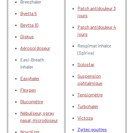
Breezhaler
Patch antidouleur 3
Byetta 5
jours
Beytta 10
Patch antidouleur 4
jours
Diskus
Respimat inhalor
Aérosol doseur
(Spiriva)
Easi-Breath
Solostar
inhaler
Suspension
Easyhaler
ophtalmique
Flexpen
Tensiomètre
Glucomètre
Turbohaler
Nébuliseur, spray
Victoza
nasal, microdoseur
Zyrtec gouttes
Novolizer