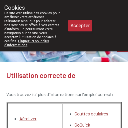
À partir de février 2026, nous serons
Cookies
Pharmacie Meysen SPRL
Ce site Web utilise des cookies pour
011/610300
améliorer votre expérience
utilisateur ainsi que pour adapter
Accepter
nos services et offres à vos centres
d'intérêts. En poursuivant votre
navigation sur ce site, vous
acceptez l'utilisation de cookies à
ces fins.
Cliquez ici pour plus
d'informations
.
Aujourd'hui
ouvert jusqu'à 18h30
Utilisation correcte de
Vous trouvez ici plus d'informations sur l'emploi correct:
Gouttes oculaires
Aërolizer
GoQuick