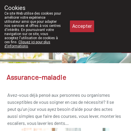
À partir de février 2026, nous serons à nouveau
Cookies
Pharmacie Meysen SPRL
Ce site Web utilise des cookies pour
011/610300
améliorer votre expérience
utilisateur ainsi que pour adapter
Accepter
nos services et offres à vos centres
d'intérêts. En poursuivant votre
navigation sur ce site, vous
acceptez l'utilisation de cookies à
ces fins.
Cliquez ici pour plus
Aujourd'hui
A présent
fermé
d'informations
.
Assurance-maladie
Avez-vous déjà pensé aux personnes ou organismes
susceptibles de vous soigner en cas de nécessité? Il se
peut qu'un jour vous ayez besoin d'aide pour des actes
aussi simples que faire des courses, vous lever, monter les
escaliers, vous laver les dents...