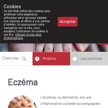
À partir de février 2026, nous serons à 
Cookies
Pharmacie Meysen SPRL
Ce site Web utilise des cookies pour
011/610300
améliorer votre expérience
utilisateur ainsi que pour adapter
Accepter
nos services et offres à vos centres
d'intérêts. En poursuivant votre
navigation sur ce site, vous
acceptez l'utilisation de cookies à
ces fins.
Cliquez ici pour plus
d'informations
.
Aujourd'hui
fermé
Produits
Les solutions
Eczéma
L'eczéma, ou dermatite, est une
inflammation cutanée accompagnée