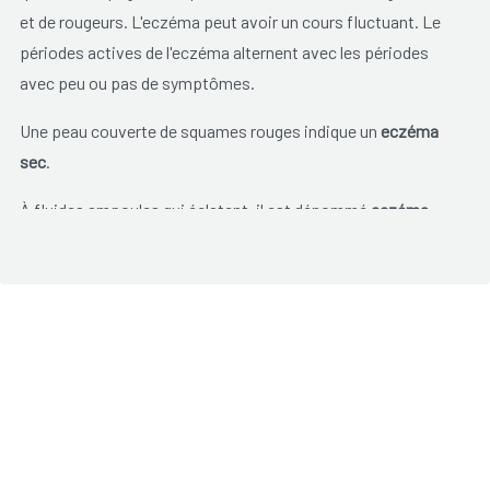
et de rougeurs. L'eczéma peut avoir un cours fluctuant. Le
périodes actives de l'eczéma alternent avec les périodes
avec peu ou pas de symptômes.
Une peau couverte de squames rouges indique un
eczéma
sec
.
À fluides ampoules qui éclatent, il est dénommé
eczéma
humide
.
L'eczéma peut survenir à tout âge, mais on le voit surtout
chez les jeunes enfants. Il ne s'agit pas d'une maladie grave
mais elle peut bouleverser la vie quotidienne.
Les
démangeaisons
sont un facteur particulièrement
incriminant. L'eczéma
n'est pas contagieux
.