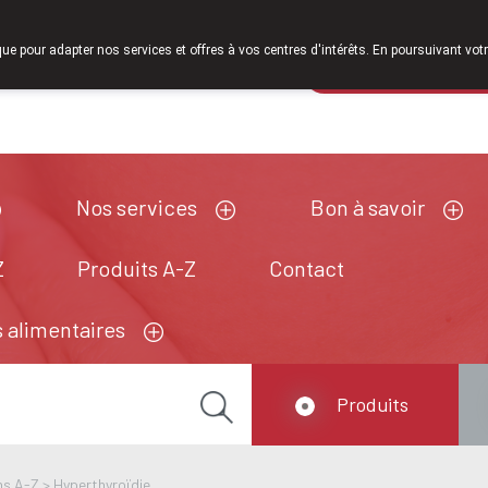
À partir de février 2026, nous serons à nouveau ouverts le s
que pour adapter nos services et offres à vos centres d'intérêts. En poursuivant votr
Pharmacie de ga
Aujourd'hui
A présent
fermé
Nos services
Bon à savoir
Z
Produits A-Z
Contact
 alimentaires
Produits
ns A-Z
>
Hyperthyroïdie