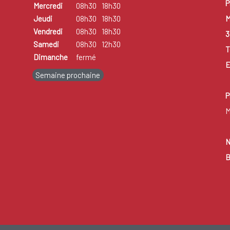
P
Mercredi
08h30
18h30
M
Jeudi
08h30
18h30
Vendredi
08h30
18h30
3
Samedi
08h30
12h30
T
Dimanche
fermé
E
Semaine prochaine
P
M
N
B