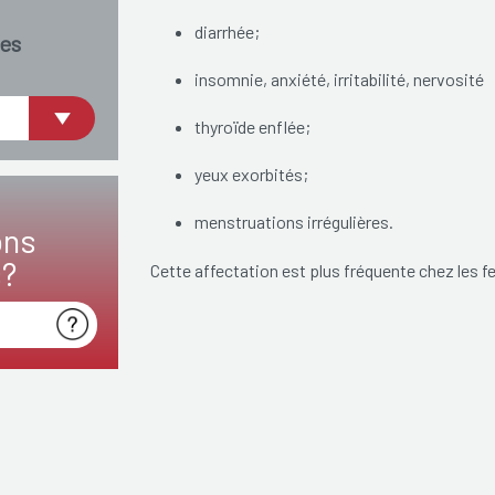
diarrhée;
es
insomnie, anxiété, irritabilité, nervosité
thyroïde enflée;
yeux exorbités;
menstruations irrégulières.
ons
s?
Cette affectation est plus fréquente chez les f