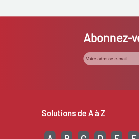
Abonnez-vo
Solutions de A à Z
A
B
C
D
E
F