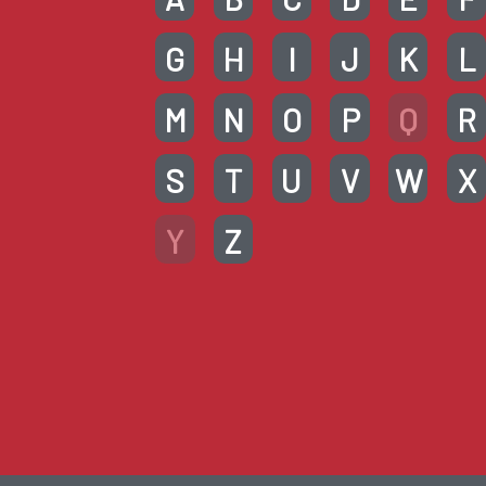
G
H
I
J
K
L
M
N
O
P
Q
R
S
T
U
V
W
X
Y
Z