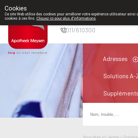
Cookies
Pharmacie Meysen
Ce site Web utilise des cookies pour améliorer votre expérience utilisateur ainsi 
SPRL
cookies à ces fins.
Cliquez ici pour plus d'informations
.
011/610300
Adresses
Solutions A-
Suppléments
Vous êtes ici: Home >
Solutio