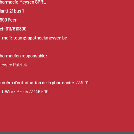
harmacie Meysen SPRL
arkt 21 bus 1
990 Peer
el: 011/610300
-mail: team@apotheekmeysen.be
harmacien responsable:
eysen Patrick
uméro d'autorisation de la pharmacie:
723001
.T.W.nr.:
BE 0472.146.609