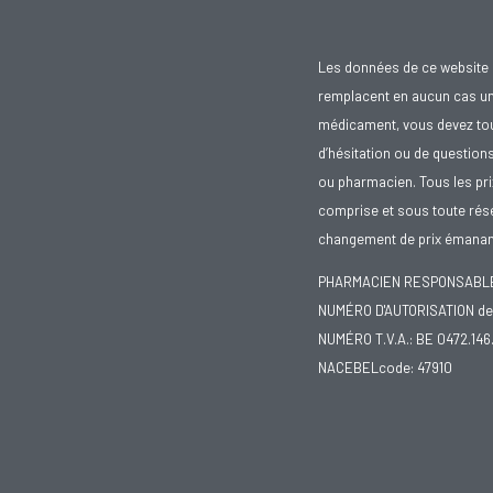
Les données de ce website 
remplacent en aucun cas un 
médicament, vous devez toujo
d’hésitation ou de question
ou pharmacien. Tous les pr
comprise et sous toute rése
changement de prix émanant
PHARMACIEN RESPONSABLE :
NUMÉRO D'AUTORISATION de 
NUMÉRO T.V.A.: BE 0472.146
NACEBELcode: 47910