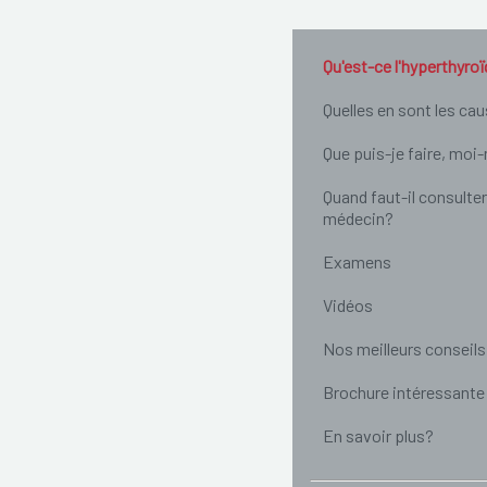
Qu'est-ce l'hyperthyroï
Quelles en sont les ca
Que puis-je faire, mo
Quand faut-il consulter
médecin?
Examens
Vidéos
Nos meilleurs conseils
Brochure intéressante
En savoir plus?