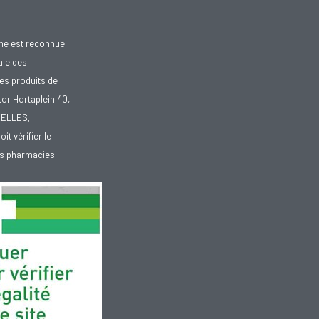
gne est reconnue
ale des
es produits de
tor Hortaplein 40,
XELLES,
doit vérifier le
des pharmacies