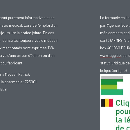
sont purement informatives et ne
La farmacie en li
avis médical. Lors de l’emploi d’un
par l'Agence fédér
urs lire la notice jointe. En cas
médicaments et d
s, consultez toujours votre médecin
santé (AFMPS) Vic
ix mentionnés sont exprimés TVA
box 40 1060 BRU
rve d’une erreur d’édition ou d’un
www.fagg.be
, qui 
 du fabricant.
statut juridique 
belges (en ligne).
: Meysen Patrick
la pharmacie : 723001
.609