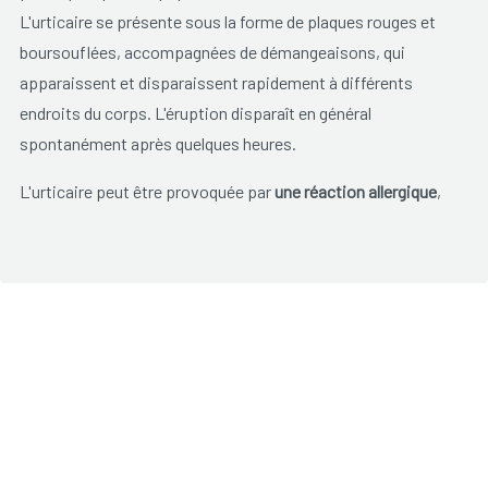
L'urticaire se présente sous la forme de plaques rouges et
boursouflées, accompagnées de démangeaisons, qui
apparaissent et disparaissent rapidement à différents
endroits du corps. L'éruption disparaît en général
spontanément après quelques heures.
L'urticaire peut être provoquée par
une réaction allergique
,
des éruptions cutanées apparaissent après l'ingestion de
certains aliments, après la prise de certains médicaments
ou après une piqûre d'insecte,... .
Le
stress
peut également être un facteur déclencheur.