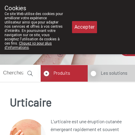
À partir de février 2026, nous serons à 
Cookies
Pharmacie Meysen SPRL
Ce site Web utilise des cookies pour
011/610300
améliorer votre expérience
utilisateur ainsi que pour adapter
Accepter
nos services et offres à vos centres
d'intérêts. En poursuivant votre
navigation sur ce site, vous
acceptez l'utilisation de cookies à
ces fins.
Cliquez ici pour plus
Aujourd'hui
A présent
fermé
d'informations
.
Produits
Les solutions
Urticaire
L'urticaire est une éruption cutanée
émergeant rapidement et souvent