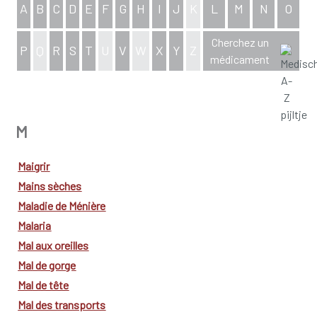
A
B
C
D
E
F
G
H
I
J
K
L
M
N
O
Cherchez un
P
Q
R
S
T
U
V
W
X
Y
Z
médicament
aperçu complet de l'index
M
Maigrir
Mains sèches
Maladie de Ménière
Malaria
Mal aux oreilles
Mal de gorge
Mal de tête
Mal des transports