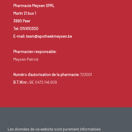
Pharmacie Meysen SPRL
Markt 21 bus 1
3990 Peer
Tel: 011/610300
E-mail: team@apotheekmeysen.be
Pharmacien responsable:
Meysen Patrick
Numéro d'autorisation de la pharmacie:
723001
B.T.W.nr.:
BE 0472.146.609
Les données de ce website sont purement informatives