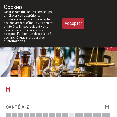
2026, nous serons à nouveau ouverts le samedi de 8h30 à 12h30.
Cookies
Pharmacie Meysen SPRL
Ce site Web utilise des cookies pour
011/610300
améliorer votre expérience
utilisateur ainsi que pour adapter
Accepter
nos services et offres à vos centres
d'intérêts. En poursuivant votre
navigation sur ce site, vous
acceptez l'utilisation de cookies à
ces fins.
Cliquez ici pour plus
Aujourd'hui
A présent
fermé
d'informations
.
M
M
SANTÉ A-Z