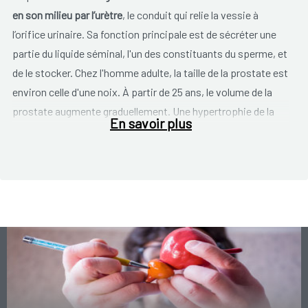
en son milieu par l’urètre
, le conduit qui relie la vessie à
l’orifice urinaire. Sa fonction principale est de sécréter une
partie du liquide séminal, l'un des constituants du sperme, et
de le stocker. Chez l'homme adulte, la taille de la prostate est
environ celle d'une noix. À partir de 25 ans, le volume de la
prostate augmente graduellement. Une hypertrophie de la
En savoir plus
prostate est un phénomène normal et inoffensif survenant
avec l'âge. Le terme médical pour une hyperplasie bénigne de
la prostate est l'hyperplasie bénigne de la prostate ou
hypertrophie (HBP).
Lorsque la prostate augmente de volume (adénome), elle
peut être responsable de
troubles urinaires
. Les problèmes
de prostate sont rares avant l'âge de 40 ans. Les hommes de
plus de 60 ans sont les plus concernés. Si la prostate
continue à prendre du volume, l'urètre peut être compressé.