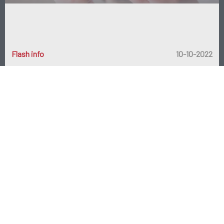
les
symptômes
peuvent être les suivants:
Difficulté de démarrage de la miction;
Flash info
10-10-2022
Diminution de la puissance du jet urinaire;
Envie fréquente d’uriner.
Le muscle de la vessie doit travailler plus fort pour faire
passer l'urine par l'urètre rétrécie. La paroi vésicale s'irrite
plus
rapidement
et le muscle de la vessie s'épaissit et se
contracte plus souvent.
Les symptômes comprennent:
lever nocturne pour uriner nommée la nycturie.
envie urgente d’uriner nommée urgenturie ou
impériosité mictionnelle.