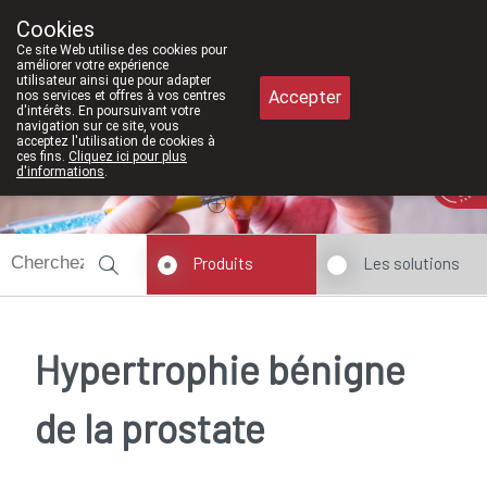
À partir de février 2026, nous serons à
Cookies
Pharmacie Meysen SPRL
Ce site Web utilise des cookies pour
011/610300
améliorer votre expérience
utilisateur ainsi que pour adapter
Accepter
nos services et offres à vos centres
d'intérêts. En poursuivant votre
navigation sur ce site, vous
acceptez l'utilisation de cookies à
ces fins.
Cliquez ici pour plus
Aujourd'hui
A présent
fermé
d'informations
.
Produits
Les solutions
Hypertrophie bénigne
de la prostate