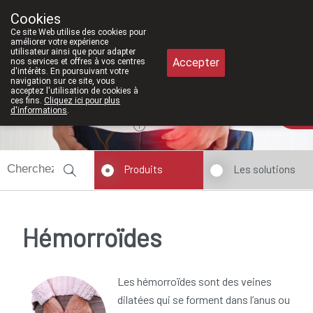
 serons à nouveau ouverts le samedi de 8h30 à 12h30.
Cookies
Pharmacie Meysen SPRL
Ce site Web utilise des cookies pour
011/610300
améliorer votre expérience
utilisateur ainsi que pour adapter
Accepter
nos services et offres à vos centres
d'intérêts. En poursuivant votre
navigation sur ce site, vous
acceptez l'utilisation de cookies à
ces fins.
Cliquez ici pour plus
Aujourd'hui
A présent
fermé
d'informations
.
Produits
Les solutions
Hémorroïdes
Les hémorroïdes sont des veines
dilatées qui se forment dans l’anus ou