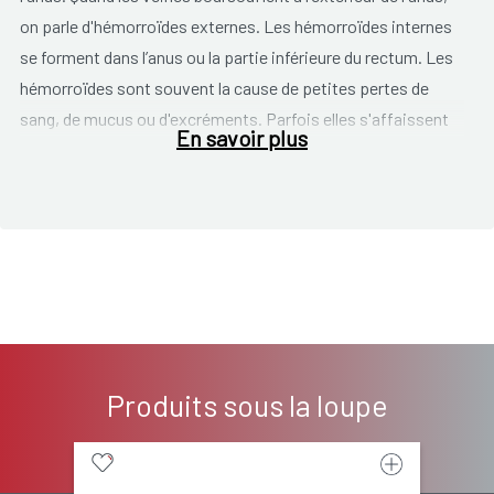
on parle d'hémorroïdes externes. Les hémorroïdes internes
se forment dans l’anus ou la partie inférieure du rectum. Les
hémorroïdes sont souvent la cause de petites pertes de
sang, de mucus ou d'excréments. Parfois elles s'affaissent
En savoir plus
vers l'extérieur lorsqu'on va à selle, cela donne une sensation
ennuyeuse de pression.
Les hémorroïdes se forment suite à la pression forte dans la
région anale, par exemple en poussant très fort en allant à
selle ou pendant la grossesse ou l'accouchement. Une forte
toux provoque également une pression. Les hémorroïdes
sont désagréables, mais sans danger. Elles disparaissent le
plus souvent spontanément.
Produits sous la loupe