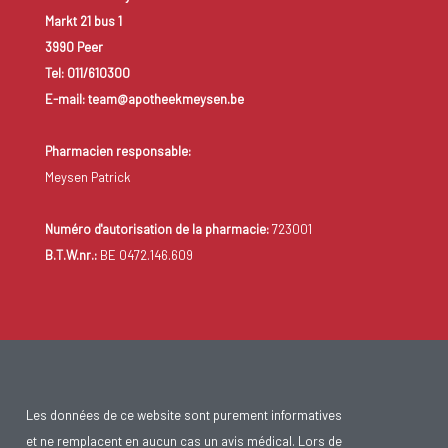
Markt 21 bus 1
3990 Peer
Tel: 011/610300
E-mail: team@apotheekmeysen.be
Pharmacien responsable:
Meysen Patrick
Numéro d'autorisation de la pharmacie:
723001
B.T.W.nr.:
BE 0472.146.609
Les données de ce website sont purement informatives
et ne remplacent en aucun cas un avis médical. Lors de