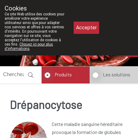
À partir de février 2026, nous serons à
Cookies
Pharmacie Meysen SPRL
Ce site Web utilise des cookies pour
011/610300
améliorer votre expérience
utilisateur ainsi que pour adapter
Accepter
nos services et offres à vos centres
d'intérêts. En poursuivant votre
navigation sur ce site, vous
acceptez l'utilisation de cookies à
ces fins.
Cliquez ici pour plus
d'informations
.
Aujourd'hui
fermé
Produits
Les solutions
Drépanocytose
Cette maladie sanguine héréditaire
provoque la formation de globules