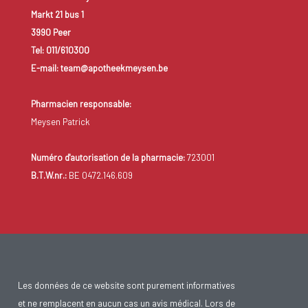
Markt 21 bus 1
3990 Peer
Tel: 011/610300
E-mail: team@apotheekmeysen.be
Pharmacien responsable:
Meysen Patrick
Numéro d'autorisation de la pharmacie:
723001
B.T.W.nr.:
BE 0472.146.609
Les données de ce website sont purement informatives
et ne remplacent en aucun cas un avis médical. Lors de