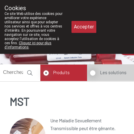
À partir de février 20
Cookies
Pharmacie Meysen SPRL
Ce site Web utilise des cookies pour
011/610300
améliorer votre expérience
utilisateur ainsi que pour adapter
Accepter
nos services et offres à vos centres
d'intérêts. En poursuivant votre
navigation sur ce site, vous
acceptez l'utilisation de cookies à
ces fins.
Cliquez ici pour plus
d'informations
.
Aujourd'hui
ouvert jusqu'à 18h30
Produits
Les solutions
MST
Une Maladie Sexuellement
Transmissible peut être gênante.