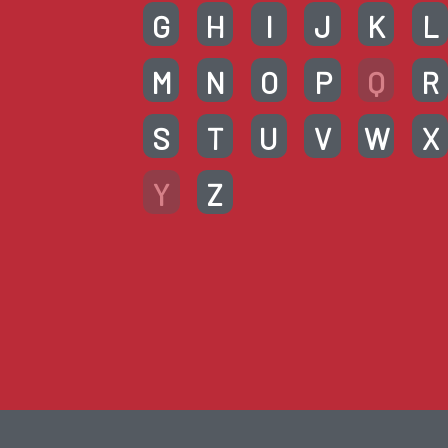
G
H
I
J
K
L
M
N
O
P
Q
R
S
T
U
V
W
X
Y
Z