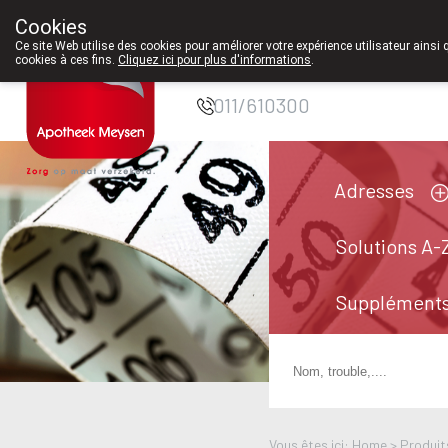
À partir de fé
Cookies
Pharmacie Meysen
Ce site Web utilise des cookies pour améliorer votre expérience utilisateur ainsi 
cookies à ces fins.
Cliquez ici pour plus d'informations
.
SPRL
011/610300
Adresses
Solutions A-
Suppléments
Vous êtes ici: Home >
Produit