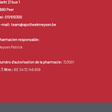
arkt 21 bus 1
990 Peer
el: 011/610300
-mail: team@apotheekmeysen.be
harmacien responsable:
eysen Patrick
uméro d'autorisation de la pharmacie:
723001
.T.W.nr.:
BE 0472.146.609