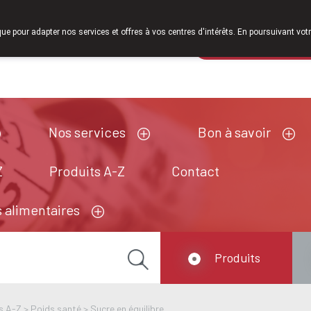
vrier 2026, nous serons à nouveau ouverts le samedi de 8h30 à 12h30.
que pour adapter nos services et offres à vos centres d'intérêts. En poursuivant votr
Pharmacie de ga
Aujourd'hui
A présent
fermé
Nos services
Bon à savoir
Z
Produits A-Z
Contact
 alimentaires
Produits
s A-Z
>
Poids santé
>
Sucre en équilibre