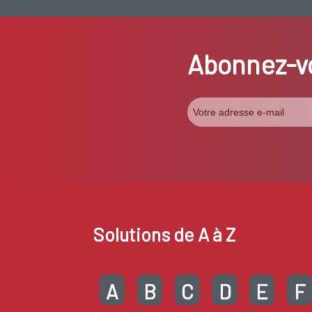
Abonnez-vo
Solutions de A à Z
A
B
C
D
E
F