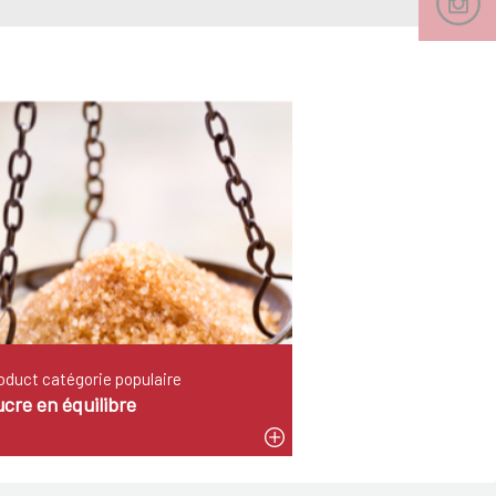
oduct catégorie populaire
cre en équilibre