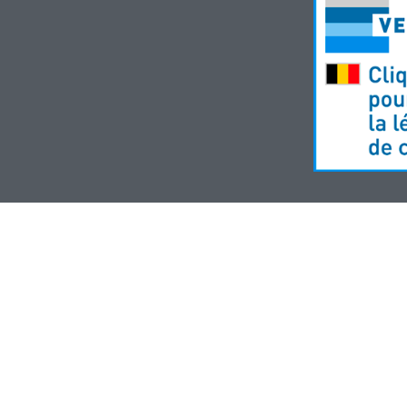
rmacie Meysen SPRL
-
Droits des utilisateurs
-
Vie privée
-