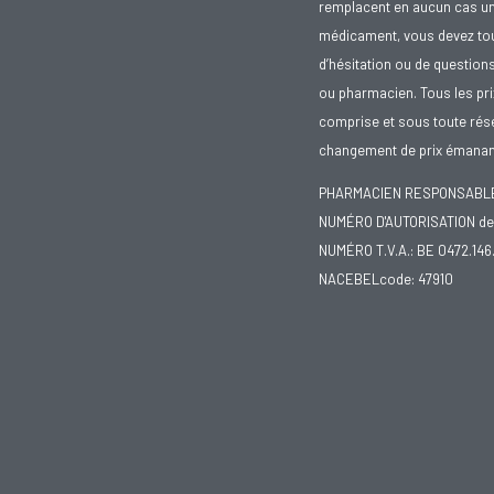
remplacent en aucun cas un 
médicament, vous devez toujo
d’hésitation ou de question
ou pharmacien. Tous les pr
comprise et sous toute rése
changement de prix émanant
PHARMACIEN RESPONSABLE :
NUMÉRO D'AUTORISATION de 
NUMÉRO T.V.A.: BE 0472.146
NACEBELcode: 47910