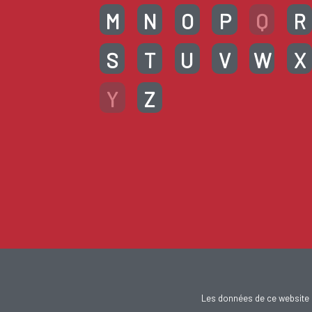
M
N
O
P
Q
R
S
T
U
V
W
X
Y
Z
Les données de ce website 