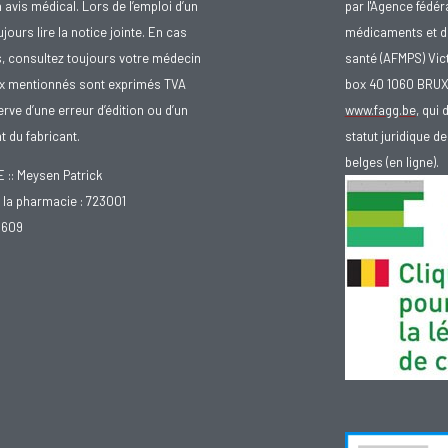
avis médical. Lors de l’emploi d’un
par l'Agence fédér
urs lire la notice jointe. En cas
médicaments et d
s, consultez toujours votre médecin
santé (AFMPS) Vic
ix mentionnés sont exprimés TVA
box 40 1060 BRU
rve d’une erreur d’édition ou d’un
www.fagg.be
, qui 
 du fabricant.
statut juridique 
belges (en ligne).
: Meysen Patrick
la pharmacie : 723001
.609