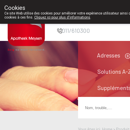
À partir de février 2026, 
Cookies
Pharmacie Meysen
Ce site Web utilise des cookies pour améliorer votre expérience utilisateur ainsi 
cookies à ces fins.
Cliquez ici pour plus d'informations
.
SPRL
011/610300
Adresses
Solutions A-
Suppléments
Vous êtes ici: Home >
Produit