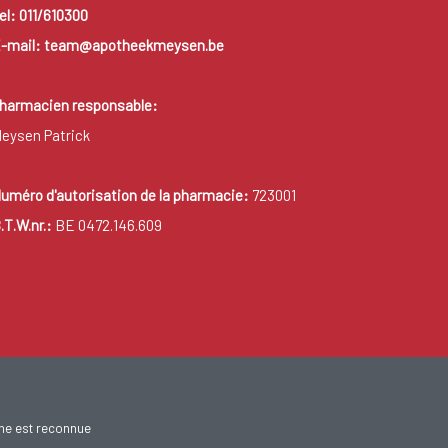
el: 011/610300
-mail: team@apotheekmeysen.be
harmacien responsable:
eysen Patrick
uméro d'autorisation de la pharmacie:
723001
.T.W.nr.:
BE 0472.146.609
gne est reconnue