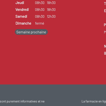
Jeudi
08h30
18h30
T
Vendredi
08h30
18h30
E
Samedi
08h30
12h30
Dimanche
fermé
P
Semaine prochaine
M
N
B
sont purement informatives et ne
La farmacie en li