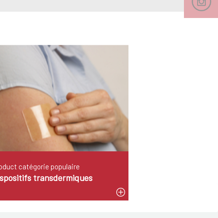
oduct catégorie populaire
ispositifs transdermiques