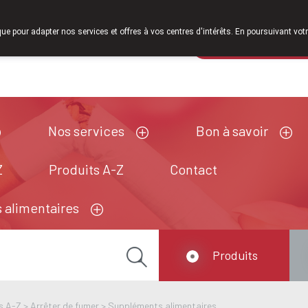
nous serons à nouveau ouverts le samedi de 8h30 à 12h30.
que pour adapter nos services et offres à vos centres d'intérêts. En poursuivant votr
Pharmacie de ga
Aujourd'hui
A présent
fermé
Nos services
Bon à savoir
Z
Produits A-Z
Contact
 alimentaires
Produits
s A-Z
>
Arrêter de fumer
>
Suppléments alimentaires