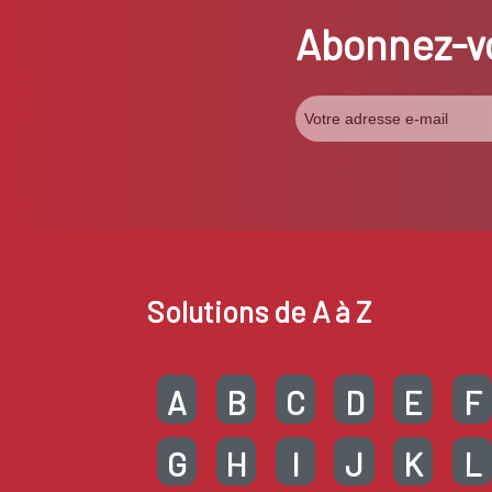
Abonnez-vo
Solutions de A à Z
A
B
C
D
E
F
G
H
I
J
K
L