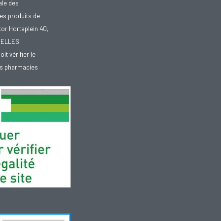
ale des
es produits de
tor Hortaplein 40,
XELLES,
doit vérifier le
des pharmacies