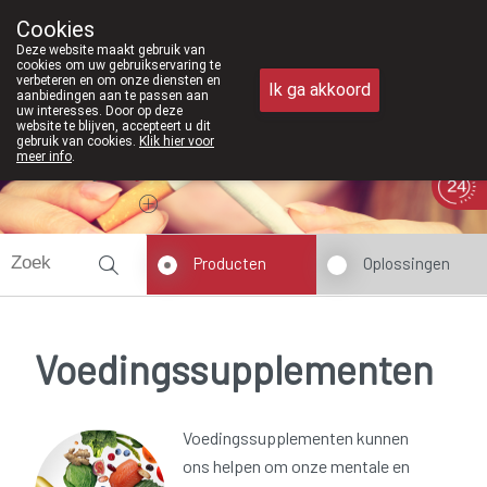
Vanaf februari 2026 zijn we voortaan 
Cookies
Apotheek Meysen Peer
Deze website maakt gebruik van
011/610300
cookies om uw gebruikservaring te
verbeteren en om onze diensten en
Ik ga akkoord
aanbiedingen aan te passen aan
uw interesses. Door op deze
website te blijven, accepteert u dit
gebruik van cookies.
Klik hier voor
meer info
.
Vandaag
Nu
gesloten
Producten
Oplossingen
Voedingssupplementen
Voedingssupplementen kunnen
ons helpen om onze mentale en