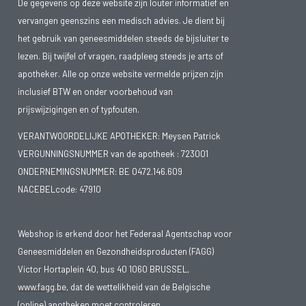
De gegevens op deze website zijn louter informatief en
vervangen geenszins een medisch advies. Je dient bij
het gebruik van geneesmiddelen steeds de bijsluiter te
lezen. Bij twijfel of vragen, raadpleeg steeds je arts of
apotheker. Alle op onze website vermelde prijzen zijn
inclusief BTW en onder voorbehoud van
prijswijzigingen en of typfouten.
VERANTWOORDELIJKE APOTHEKER: Meysen Patrick
VERGUNNINGSNUMMER van de apotheek :
723001
ONDERNEMINGSNUMMER:
BE 0472.146.609
NACEBELcode: 47910
Webshop is erkend door het Federaal Agentschap voor
Geneesmiddelen en Gezondheidsproducten (FAGG)
Victor Hortaplein 40, bus 40 1060 BRUSSEL,
www.fagg.be
, dat de wettelikheid van de Belgische
(online) apotheken moet controleren.