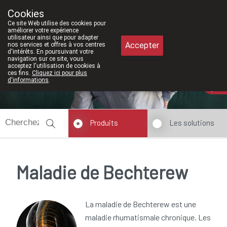
À partir de février 2026, nous serons à nou
Cookies
Pharmacie Meysen SPRL
Ce site Web utilise des cookies pour
011/610300
améliorer votre expérience
utilisateur ainsi que pour adapter
Accepter
nos services et offres à vos centres
d'intérêts. En poursuivant votre
navigation sur ce site, vous
acceptez l'utilisation de cookies à
ces fins.
Cliquez ici pour plus
Aujourd'hui
A présent
fermé
d'informations
.
Produits
Les solutions
Maladie de Bechterew
La maladie de Bechterew est une
maladie rhumatismale chronique. Les