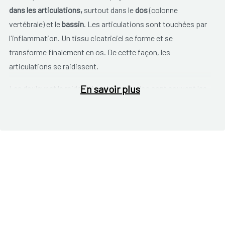
dans les articulations,
surtout dans le
dos
(colonne
vertébrale) et le
bassin
. Les articulations sont touchées par
l'inflammation. Un tissu cicatriciel se forme et se
transforme finalement en os. De cette façon, les
articulations se raidissent.
En savoir plus
Les douleur et la raideur dans le bas du dos sont souvent les
premiers signes de la spondylarthrite ankylosante. Les
symptômes peuvent se propager vers les hanches, la
colonne vertébrale, le cou, les épaules, le sternum et les
autres articulations. Les douleur et la raideur se présentent
surtout après une période sans symptômes, par exemple
après avoir été assis longtemps ou le matin quand vous
vous levez. Bouger atténue les symptômes. De nombreux
patients souffrent de fatigue. Il est aussi possible que le
patient souffre d'inflammation des yeux 'Uvéite). L'œil est