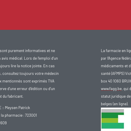
sont purement informatives et ne
La farmacie en li
avis médical. Lors de l’emploi d’un
par l'Agence fédér
urs lire la notice jointe. En cas
médicaments et d
s, consultez toujours votre médecin
santé (AFMPS) Vic
ix mentionnés sont exprimés TVA
box 40 1060 BRU
rve d’une erreur d’édition ou d’un
www.fagg.be
, qui 
 du fabricant.
statut juridique 
belges (en ligne).
: Meysen Patrick
la pharmacie : 723001
.609