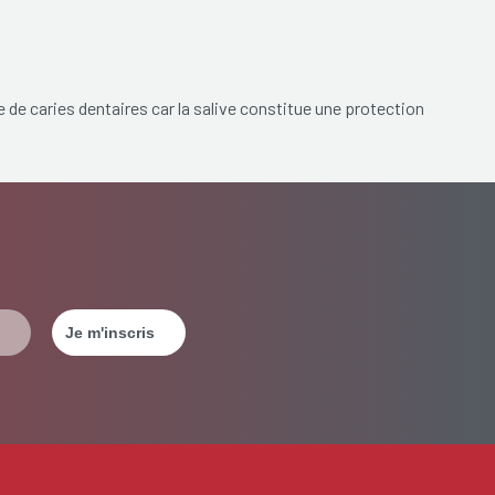
e de caries dentaires car la salive constitue une protection
s difficultés à avaler de la nourriture sèche comme, par
stent longtemps vous pouvez être dérangé par du tartre
ation de brûlure dans la bouche, la perte du goût, des
ue crevassées, une mauvaise haleine, ...