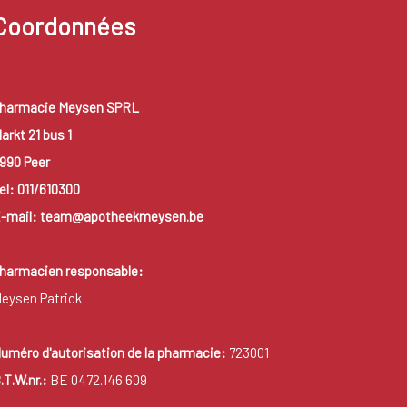
Coordonnées
harmacie Meysen SPRL
arkt 21 bus 1
990 Peer
el: 011/610300
-mail: team@apotheekmeysen.be
harmacien responsable:
eysen Patrick
uméro d'autorisation de la pharmacie:
723001
.T.W.nr.:
BE 0472.146.609