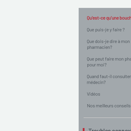
Qu'est-ce qu'une bouc
Que puis-je y faire ?
Que dois-je dire à mon
pharmacien?
Que peut faire mon ph
pour moi?
Quand faut-il consulter
médecin?
Vidéos
Nos meilleurs conseils
Troubles connex