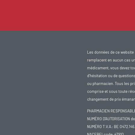
Les données de ce website 
remplacent en aucun cas un 
médicament, vous devez toujo
d’hésitation ou de question
ou pharmacien. Tous les pr
comprise et sous toute rése
changement de prix émanant
PHARMACIEN RESPONSABLE :
NUMÉRO D'AUTORISATION de 
NUMÉRO T.V.A.: BE 0472.146
NACEBELcode: 47910