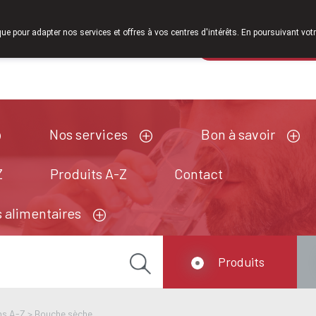
À partir de février 2026, nous serons à nouveau ouverts le sa
que pour adapter nos services et offres à vos centres d'intérêts. En poursuivant votr
Pharmacie de ga
Aujourd'hui
A présent
fermé
Nos services
Bon à savoir
Z
Produits A-Z
Contact
 alimentaires
Produits
ns A-Z
>
Bouche sèche