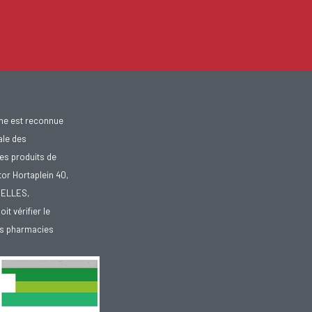
gne est reconnue
ale des
es produits de
tor Hortaplein 40,
XELLES,
doit vérifier le
des pharmacies