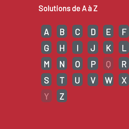
Solutions de A à Z
A
B
C
D
E
F
G
H
I
J
K
L
M
N
O
P
Q
R
S
T
U
V
W
X
Y
Z