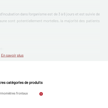
e d’incubation dans l’organisme est de 3 à 6 jours et est suivie de
 jaune sont potentiellement mortelles, la majorité des patients
ne;
En savoir plus
eux et/ou l'estomac.;
peut provoquer la mort.
res catégories de produits
rmomètres frontaux
talement asymptomatique..