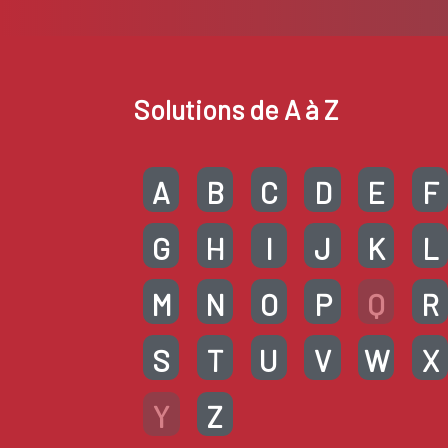
Solutions de A à Z
A
B
C
D
E
F
G
H
I
J
K
L
M
N
O
P
Q
R
S
T
U
V
W
X
Y
Z