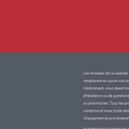
Les données de ce website 
remplacent en aucun cas un 
médicament, vous devez toujo
d’hésitation ou de question
ou pharmacien. Tous les pr
comprise et sous toute rése
changement de prix émanant