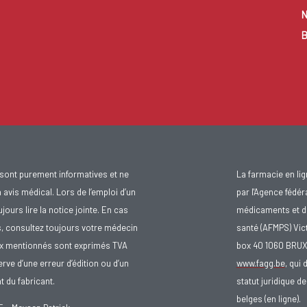
N
B
sont purement informatives et ne
La farmacie en li
avis médical. Lors de l’emploi d’un
par l'Agence fédér
urs lire la notice jointe. En cas
médicaments et d
s, consultez toujours votre médecin
santé (AFMPS) Vic
ix mentionnés sont exprimés TVA
box 40 1060 BRU
rve d’une erreur d’édition ou d’un
www.fagg.be
, qui 
 du fabricant.
statut juridique 
belges (en ligne).