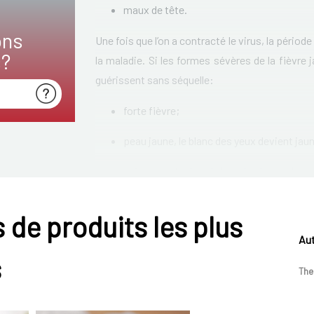
maux de tête.
ons
Une fois que l’on a contracté le virus, la périod
s?
la maladie. Si les formes sévères de la fièvre
guérissent sans séquelle:
forte fièvre;
peau jaune, le blanc des yeux devient jau
saignements dans la bouche, le nez, les y
atteinte du foie/reins;
 de produits les plus
dans les formes sévères, la fièvre jaune 
Aut
s
The
Notons que la fièvre jaune peut aussi être to