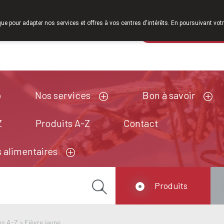
À partir de février 2026, nous serons à nouveau ouverts le samedi de
que pour adapter nos services et offres à vos centres d'intérêts. En poursuivant votr
Pharmacie de ga
Aujourd'hui
ouvert jusqu'à 18h30
Nos services
Bon à savoir
Z
Produits A-Z
Contact
 alimentaires
Produits
ns A-Z
>
Fièvre jaune