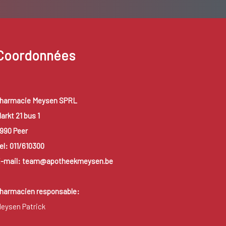
Coordonnées
harmacie Meysen SPRL
arkt 21 bus 1
990 Peer
el: 011/610300
-mail: team@apotheekmeysen.be
harmacien responsable:
eysen Patrick