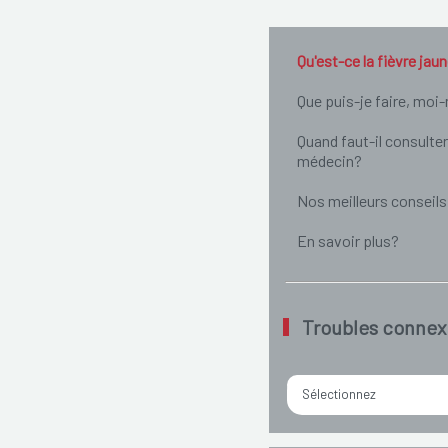
Qu'est-ce la fièvre jau
Que puis-je faire, mo
Quand faut-il consulter
médecin?
Nos meilleurs conseils
En savoir plus?
Troubles connex
Sélectionnez