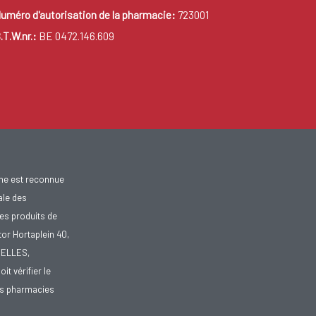
uméro d'autorisation de la pharmacie:
723001
.T.W.nr.:
BE 0472.146.609
gne est reconnue
ale des
es produits de
tor Hortaplein 40,
XELLES,
doit vérifier le
des pharmacies