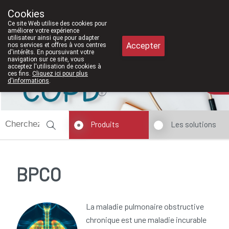
À partir de février 2026, nous serons à 
Cookies
Pharmacie Meysen SPRL
Ce site Web utilise des cookies pour
011/610300
améliorer votre expérience
utilisateur ainsi que pour adapter
Accepter
nos services et offres à vos centres
d'intérêts. En poursuivant votre
navigation sur ce site, vous
acceptez l'utilisation de cookies à
ces fins.
Cliquez ici pour plus
Aujourd'hui
A présent
fermé
d'informations
.
Produits
Les solutions
BPCO
La maladie pulmonaire obstructive
chronique est une maladie incurable