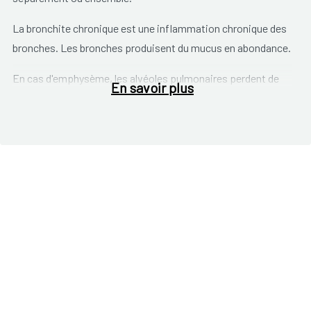
La bronchite chronique est une inflammation chronique des
bronches. Les bronches produisent du mucus en abondance.
En cas d'emphysème, les alvéoles pulmonaires perdent de
En savoir plus
leur élasticité, se déforment peu à peu ou se rompent. Ceci
provoque une baisse du taux d'oxygène dans le sang et crée
des problèmes.
Les
principaux symptômes
observés sont:
une toux, des crachats;
une oppression thoracique;
une respiration sifflante;
une irritation des voies aériennes;