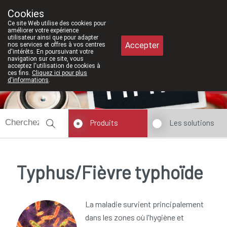
À partir de février 2026, nous serons à
Cookies
Pharmacie Meysen SPRL
Ce site Web utilise des cookies pour
011/610300
améliorer votre expérience
utilisateur ainsi que pour adapter
Accepter
nos services et offres à vos centres
d'intérêts. En poursuivant votre
navigation sur ce site, vous
acceptez l'utilisation de cookies à
ces fins.
Cliquez ici pour plus
d'informations
.
Aujourd'hui
fermé
Produits
Les solutions
Typhus/Fièvre typhoïde
La maladie survient principalement
dans les zones où l'hygiène et