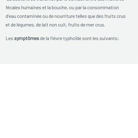
fécales humaines et la bouche, ou par la consommation
d'eau contaminée ou de nourriture telles que des fruits crus
et de légumes, de lait non cuit, fruits de mer crus.
Les
symptômes
de la fièvre typhoïde sont les suivants:
Fièvre;
Maux de tête;
Confusion, somnolence
;
Diarrhée, constipation
;
Éruption cutanée (taches roses sur
thorax/abdomen/dos)
.
La fièvre typhoïde peut être traitée avec des antibiotiques
mais il reste essentiel de respecter minutieusement