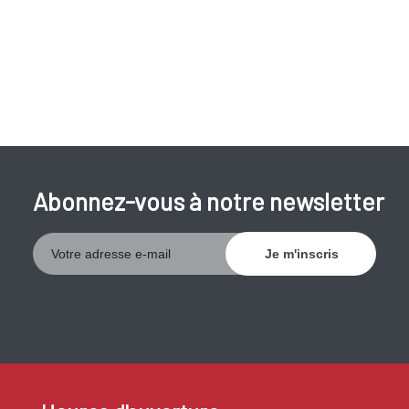
certaines recommandations d’hygiène.
La vaccination
protège, mais elle ne garantit pas une protection à 100 %.
Faites-vous vacciner
au moins 2 semaines avant votre
départ. Après 3 ans, est une nouvelle vaccination est
recommandée.
Abonnez-vous à notre newsletter