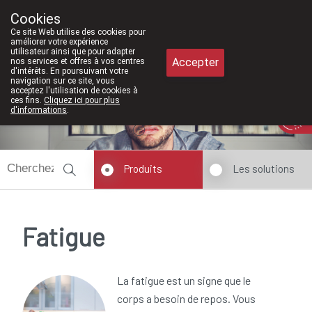
À partir de février 202
Cookies
Pharmacie Meysen SPRL
Ce site Web utilise des cookies pour
011/610300
améliorer votre expérience
utilisateur ainsi que pour adapter
Accepter
nos services et offres à vos centres
d'intérêts. En poursuivant votre
navigation sur ce site, vous
acceptez l'utilisation de cookies à
ces fins.
Cliquez ici pour plus
Aujourd'hui
A présent
fermé
d'informations
.
Produits
Les solutions
Fatigue
La fatigue est un signe que le
corps a besoin de repos. Vous