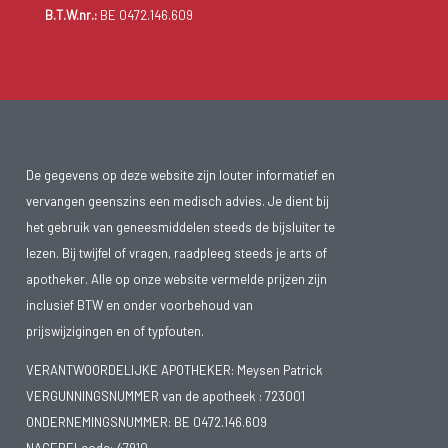
B.T.W.nr.:
BE 0472.146.609
De gegevens op deze website zijn louter informatief en
vervangen geenszins een medisch advies. Je dient bij
het gebruik van geneesmiddelen steeds de bijsluiter te
lezen. Bij twijfel of vragen, raadpleeg steeds je arts of
apotheker. Alle op onze website vermelde prijzen zijn
inclusief BTW en onder voorbehoud van
prijswijzigingen en of typfouten.
VERANTWOORDELIJKE APOTHEKER: Meysen Patrick
VERGUNNINGSNUMMER van de apotheek :
723001
ONDERNEMINGSNUMMER:
BE 0472.146.609
NACEBELcode: 47910