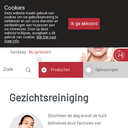
Vanaf feb
Cookies
Apotheek Meysen Peer
Deze website maakt gebruik van
011/610300
cookies om uw gebruikservaring te
verbeteren en om onze diensten en
Ik ga akkoord
aanbiedingen aan te passen aan
uw interesses. Door op deze
website te blijven, accepteert u dit
gebruik van cookies.
Klik hier voor
meer info
.
Vandaag
Nu
gesloten
Producten
Oplossingen
Gezichtsreiniging
Doorheen de dag wordt de huid
beïnvloed door factoren van