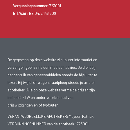
Vergunningsnummer:
723001
B.T.W.nr.:
BE 0472.146.609
De gegevens op deze website zijn louter informatief en
vervangen geenszins een medisch advies. Je dient bij
het gebruik van geneesmiddelen steeds de bijsluiter te
lezen. Bij twijfel of vragen, raadpleeg steeds je arts of
apotheker. Alle op onze website vermelde prijzen zijn
inclusief BTW en onder voorbehoud van
prijswijzigingen en of typfouten.
VERANTWOORDELIJKE APOTHEKER: Meysen Patrick
VERGUNNINGSNUMMER van de apotheek :
723001