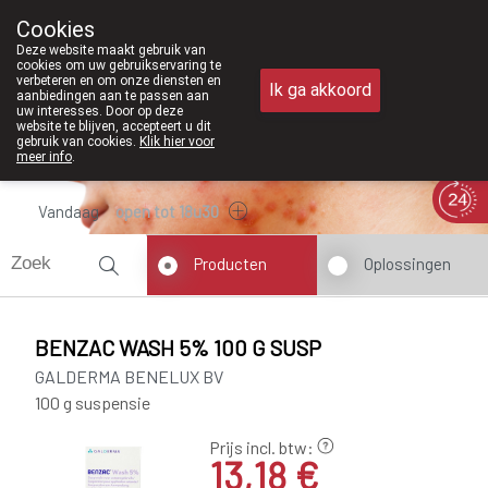
Vanaf februari 2026 zijn we voortaan ook
Cookies
Apotheek Meysen Peer
Deze website maakt gebruik van
011/610300
cookies om uw gebruikservaring te
verbeteren en om onze diensten en
Ik ga akkoord
aanbiedingen aan te passen aan
uw interesses. Door op deze
website te blijven, accepteert u dit
gebruik van cookies.
Klik hier voor
meer info
.
Vandaag
open tot 18u30
Producten
Oplossingen
BENZAC WASH 5% 100 G SUSP
GALDERMA BENELUX BV
100 g suspensie
Prijs incl. btw:
13,18 €