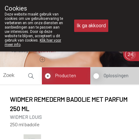
Vanaf februari 2026 zijn we voortaan
Cookies
Apotheek Meysen Peer
Deze website maakt gebruik van
011/610300
cookies om uw gebruikservaring te
verbeteren en om onze diensten en
Ik ga akkoord
aanbiedingen aan te passen aan
uw interesses. Door op deze
website te blijven, accepteert u dit
gebruik van cookies.
Klik hier voor
meer info
.
Vandaag
Nu
gesloten
Producten
Oplossingen
WIDMER REMEDERM BADOLIE MET PARFUM
250 ML
WIDMER LOUIS
250 ml badolie