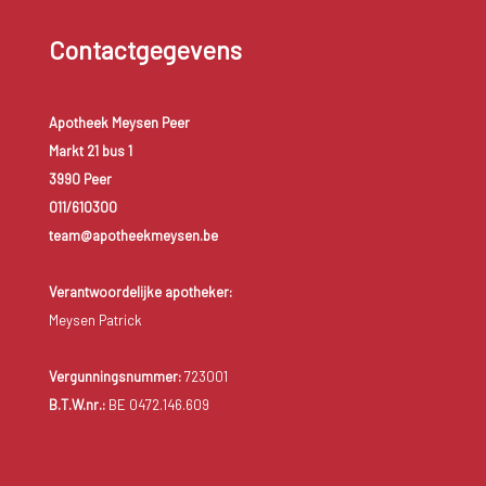
Contactgegevens
Apotheek Meysen Peer
Markt 21 bus 1
3990 Peer
011/610300
team@apotheekmeysen.be
Verantwoordelijke apotheker:
Meysen Patrick
Vergunningsnummer:
723001
B.T.W.nr.:
BE 0472.146.609