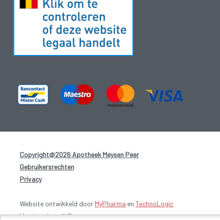
Copyright@2026 Apotheek Meysen Peer
-
Gebruikersrechten
-
Privacy
-
Website ontwikkeld door
MyPharma
en
TechnoLogic
Hosting door @iPower