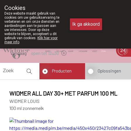
Vanaf februari 2026 zi
Cookies
Apotheek Meysen Peer
Deze website maakt gebruik van
011/610300
cookies om uw gebruikservaring te
verbeteren en om onze diensten en
Ik ga akkoord
aanbiedingen aan te passen aan
uw interesses. Door op deze
website te blijven, accepteert u dit
gebruik van cookies.
Klik hier voor
meer info
.
Vandaag
open tot 12u30
Producten
Oplossingen
WIDMER ALL DAY 30+ MET PARFUM 100 ML
WIDMER LOUIS
100 ml zonnemelk