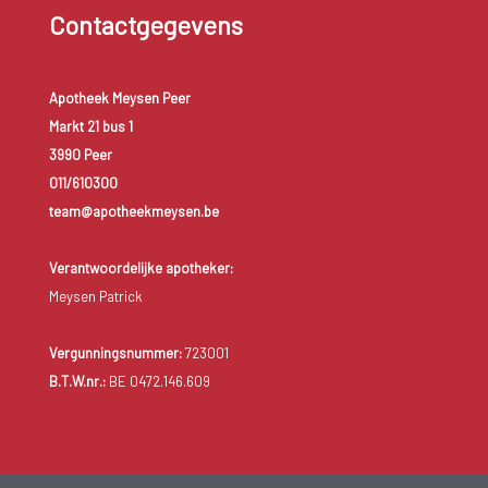
Contactgegevens
Apotheek Meysen Peer
Markt 21 bus 1
3990 Peer
011/610300
team@apotheekmeysen.be
Verantwoordelijke apotheker:
Meysen Patrick
Vergunningsnummer:
723001
B.T.W.nr.:
BE 0472.146.609