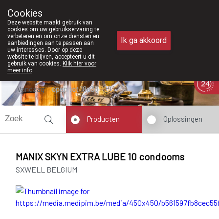
Vanaf februari 2026 z
Cookies
Apotheek Meysen Peer
Deze website maakt gebruik van
011/610300
cookies om uw gebruikservaring te
verbeteren en om onze diensten en
Ik ga akkoord
aanbiedingen aan te passen aan
uw interesses. Door op deze
website te blijven, accepteert u dit
gebruik van cookies.
Klik hier voor
meer info
.
Vandaag
open tot 18u30
Producten
Oplossingen
MANIX SKYN EXTRA LUBE 10 condooms
SXWELL BELGIUM