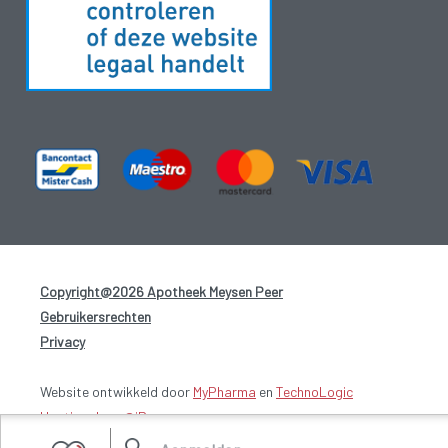
Copyright@2026 Apotheek Meysen Peer
-
Gebruikersrechten
-
Privacy
-
Website ontwikkeld door
MyPharma
en
TechnoLogic
Hosting door @iPower