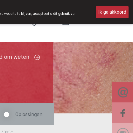
en van 8u30 tot 12u30.
Ik ga akkoord
ebsite te blijven, accepteert u dit gebruik van
Aanmelden
FR
d om weten
Oplossingen
 30X5ML