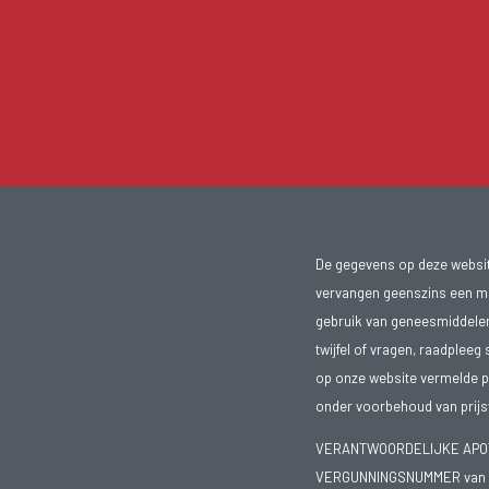
De gegevens op deze website
vervangen geenszins een med
gebruik van geneesmiddelen s
twijfel of vragen, raadpleeg 
op onze website vermelde pr
onder voorbehoud van prijsw
VERANTWOORDELIJKE APOTH
VERGUNNINGSNUMMER van d