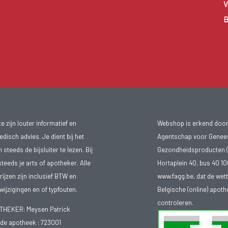
V
B
 zijn louter informatief en
Webshop is erkend door
isch advies. Je dient bij het
Agentschap voor Genee
teeds de bijsluiter te lezen. Bij
Gezondheidsproducten (
steeds je arts of apotheker. Alle
Hortaplein 40, bus 40 
ijzen zijn inclusief BTW en
www.fagg.be
, dat de wet
ijzigingen en of typfouten.
Belgische (online) apot
controleren.
EKER: Meysen Patrick
e apotheek :
723001