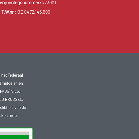
ergunningsnummer:
723001
.T.W.nr.:
BE 0472.146.609
 het Federaal
smiddelen en
FAGG) Victor
1060 BRUSSEL,
telikheid van de
heken moet