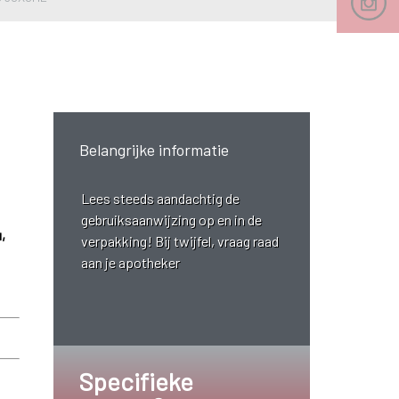
Belangrijke informatie
Lees steeds aandachtig de
gebruiksaanwijzing op en in de
,
verpakking! Bij twijfel, vraag raad
aan je apotheker
Specifieke