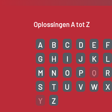
Oplossingen A tot Z
A
B
C
D
E
F
G
H
I
J
K
L
M
N
O
P
Q
R
S
T
U
V
W
X
Y
Z