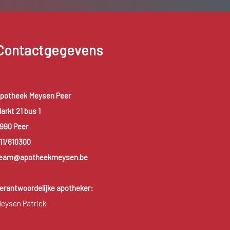
Contactgegevens
potheek Meysen Peer
arkt 21 bus 1
990 Peer
11/610300
eam@apotheekmeysen.be
erantwoordelijke apotheker:
eysen Patrick