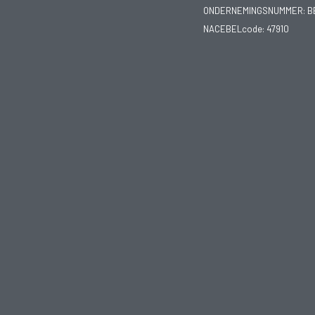
ONDERNEMINGSNUMMER:
B
NACEBELcode: 47910