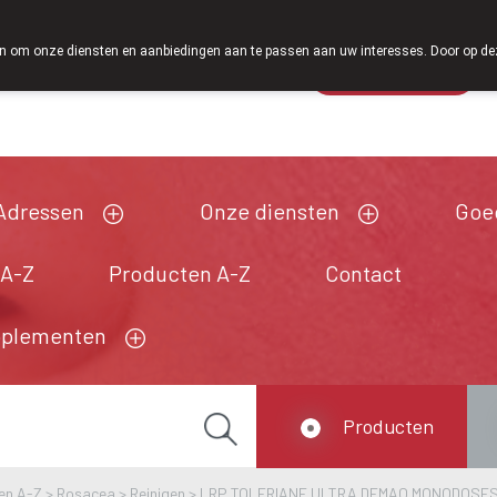
Vanaf februari 2026 zijn we voortaan ook weer op zaterdag op
 om onze diensten en aanbiedingen aan te passen aan uw interesses. Door op deze w
Wachtdienst
Vandaag
open tot 18u30
Adressen
Onze diensten
Goe
 A-Z
Producten A-Z
Contact
pplementen
Producten
en A-Z
>
Rosacea
>
Reinigen
>
LRP TOLERIANE ULTRA DEMAQ MONODOSES