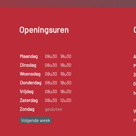
Openingsuren
Maandag
08u30
18u30
A
Dinsdag
08u30
18u30
M
Woensdag
08u30
18u30
3
Donderdag
08u30
18u30
0
Vrijdag
08u30
18u30
t
Zaterdag
08u30
12u30
Zondag
gesloten
V
Volgende week
M