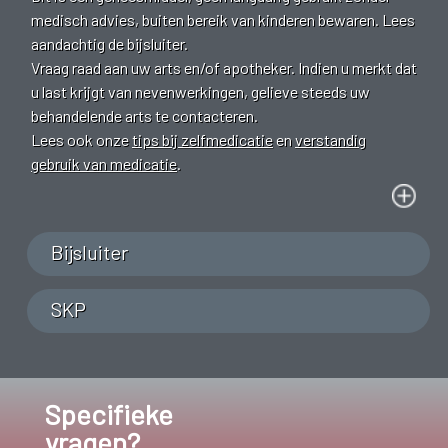
medisch advies, buiten bereik van kinderen bewaren. Lees
aandachtig de bijsluiter.
Vraag raad aan uw arts en/of apotheker. Indien u merkt dat
u last krijgt van nevenwerkingen, gelieve steeds uw
behandelende arts te contacteren.
Lees ook onze
tips bij zelfmedicatie
en
verstandig
gebruik van medicatie
.
Bijsluiter
SKP
Specifieke
vragen?