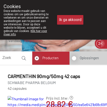
Vanaf februari 2026 zij
Cookies
Apotheek Meysen Peer
Deze website maakt gebruik van
011/610300
cookies om uw gebruikservaring te
verbeteren en om onze diensten en
Ik ga akkoord
aanbiedingen aan te passen aan
uw interesses. Door op deze
website te blijven, accepteert u dit
gebruik van cookies.
Klik hier voor
meer info
.
Vandaag
Nu
gesloten
Producten
Oplossingen
CARMENTHIN 90mg/50mg 42 caps
SCHWABE PHARMA BELGIUM
42 capsules
Prijs incl. btw:
28,82 €