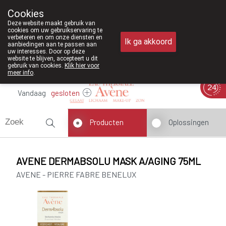
Vanaf februari 2026 zijn we voortaan o
Cookies
Apotheek Meysen Peer
Deze website maakt gebruik van
011/610300
cookies om uw gebruikservaring te
verbeteren en om onze diensten en
Ik ga akkoord
aanbiedingen aan te passen aan
uw interesses. Door op deze
website te blijven, accepteert u dit
gebruik van cookies.
Klik hier voor
meer info
.
Vandaag
gesloten
Producten
Oplossingen
AVENE DERMABSOLU MASK A/AGING 75ML
AVENE - PIERRE FABRE BENELUX