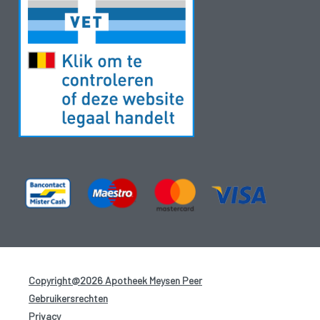
Copyright@2026 Apotheek Meysen Peer
-
Gebruikersrechten
-
Privacy
-