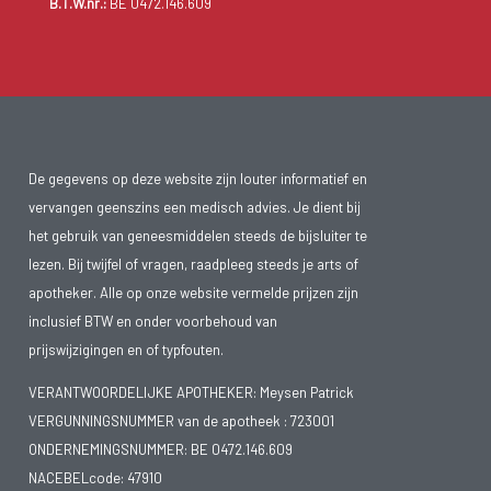
B.T.W.nr.:
BE 0472.146.609
De gegevens op deze website zijn louter informatief en
vervangen geenszins een medisch advies. Je dient bij
het gebruik van geneesmiddelen steeds de bijsluiter te
lezen. Bij twijfel of vragen, raadpleeg steeds je arts of
apotheker. Alle op onze website vermelde prijzen zijn
inclusief BTW en onder voorbehoud van
prijswijzigingen en of typfouten.
VERANTWOORDELIJKE APOTHEKER: Meysen Patrick
VERGUNNINGSNUMMER van de apotheek :
723001
ONDERNEMINGSNUMMER:
BE 0472.146.609
NACEBELcode: 47910