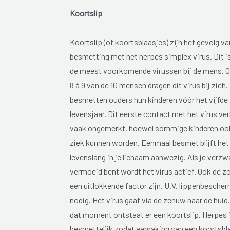
Koortslip
Koortslip (of koortsblaasjes) zijn het gevolg v
besmetting met het herpes simplex virus. Dit i
de meest voorkomende virussen bij de mens. 
8 à 9 van de 10 mensen dragen dit virus bij zich.
besmetten ouders hun kinderen vóór het vijfde
levensjaar. Dit eerste contact met het virus ve
vaak ongemerkt, hoewel sommige kinderen ook
ziek kunnen worden. Eenmaal besmet blijft het 
levenslang in je lichaam aanwezig. Als je verzw
vermoeid bent wordt het virus actief. Ook de z
een uitlokkende factor zijn. U.V. lippenbescher
nodig. Het virus gaat via de zenuw naar de huid
dat moment ontstaat er een koortslip. Herpes 
besmettelijk zodat aanraking van een koortsbl