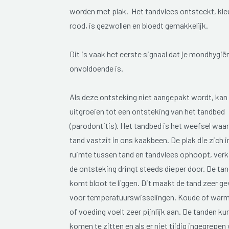
worden met plak. Het tandvlees ontsteekt, kleu
rood, is gezwollen en bloedt gemakkelijk.
Dit is vaak het eerste signaal dat je mondhygië
onvoldoende is.
Als deze ontsteking niet aangepakt wordt, kan
uitgroeien tot een ontsteking van het tandbed
(parodontitis). Het tandbed is het weefsel wa
tand vastzit in ons kaakbeen. De plak die zich i
ruimte tussen tand en tandvlees ophoopt, verk
de ontsteking dringt steeds dieper door. De ta
komt bloot te liggen. Dit maakt de tand zeer ge
voor temperatuurswisselingen. Koude of warm
of voeding voelt zeer pijnlijk aan. De tanden ku
komen te zitten en als er niet tijdig ingegrepen