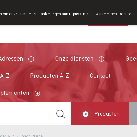
Vanaf februari 2026 zijn we voortaan ook weer op zaterdag op
 om onze diensten en aanbiedingen aan te passen aan uw interesses. Door op deze w
Wachtdienst
Vandaag
Nu
gesloten
Adressen
Onze diensten
Goe
 A-Z
Producten A-Z
Contact
pplementen
Producten
ngen A-Z
>
Mondhygiëne