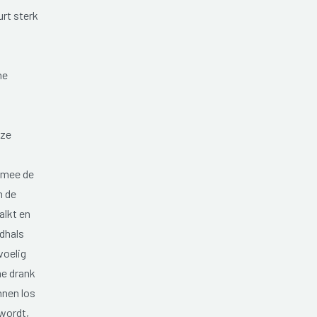
rt sterk
ne
 ze
armee de
n de
alkt en
ndhals
voelig
e drank
nnen los
 wordt,