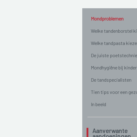
Mondproblemen
Welke tandenborstel k
Welke tandpasta kiez
De juiste poetstechni
Mondhygiëne bij kinde
De tandspecialisten
Tien tips voor een gez
In beeld
Aanverwante
aandoeningen