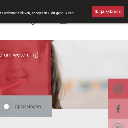
en van 8u30 tot 12u30.
Ik ga akkoord
ebsite te blijven, accepteert u dit gebruik van
Aanmelden
FR
d om weten
Oplossingen