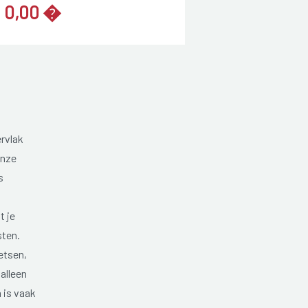
0,00 �
ervlak
onze
s
t je
sten.
etsen,
alleen
 is vaak