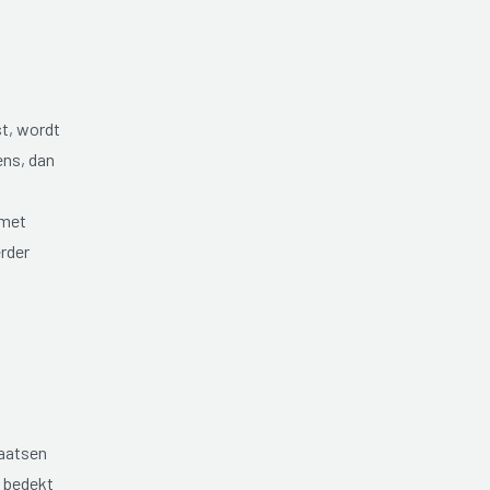
st, wordt
ens, dan
 met
erder
laatsen
s bedekt