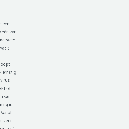
an een
s één van
Ongeveer
 Vaak
rloopt
 ernstig
virus
akt of
on kan
ming is
. Vanaf
is zeer
aasje of