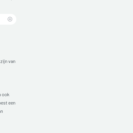
zijn van
n ook
best een
an