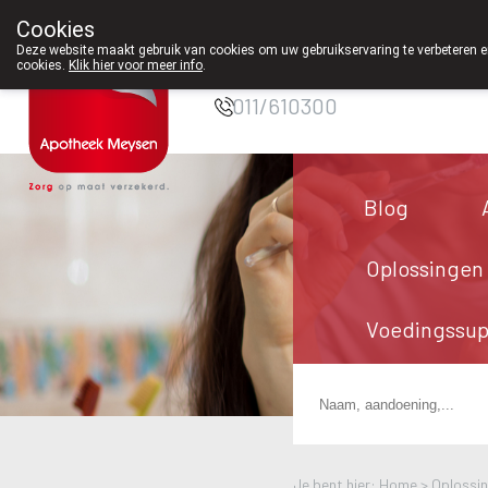
Cookies
Apotheek Meysen
Deze website maakt gebruik van cookies om uw gebruikservaring te verbeteren en
Peer
cookies.
Klik hier voor meer info
.
011/610300
Blog
Oplossingen
Voedingssu
Je bent hier: Home >
Oplossi