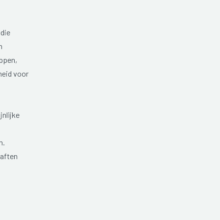
 die
n
ippen,
heid voor
nlijke
n.
 aften