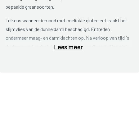
bepaalde graansoorten.
Telkens wanneer iemand met coeliakie gluten eet, raakt het
slijmvlies van de dunne darm beschadigd. Er treden
ondermeer maag- en darmklachten op. Na verloop van tijd is
Lees meer
de darmwand zodanig beschadigd dat voedingsstoffen niet
meer goed worden opgenomen en voedingstekorten kunnen
ontstaan.
Gluten komt van nature voor in de graansoorten tarwe,
rogge, gerst, spelt en kamut. Alle voedingsmiddelen die
gemaakt worden op basis van deze graansoorten bevatten
dus gluten. Denk hierbij aan brood, pasta, pizza, koekjes.
Maar ook in veel andere voedingsmiddelen komen gluten
voor zoals in soepen, sauzen, bouillon, bindmiddelen, bereide
vleeswaren, snoepjes, bier, ijs, chips enzovoort . Daarnaast
kunnen ook bijvoorbeeld medicatie, knutselmateriaal,