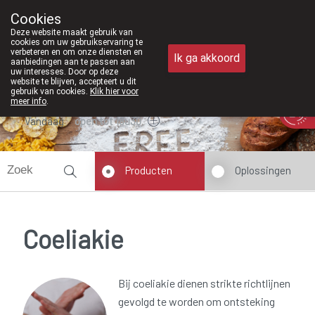
Vanaf februari 2026 zijn we voortaan
Cookies
Apotheek Meysen Peer
Deze website maakt gebruik van
011/610300
cookies om uw gebruikservaring te
verbeteren en om onze diensten en
Ik ga akkoord
aanbiedingen aan te passen aan
uw interesses. Door op deze
website te blijven, accepteert u dit
gebruik van cookies.
Klik hier voor
meer info
.
Vandaag
open tot 18u30
Producten
Oplossingen
Coeliakie
Bij coeliakie dienen strikte richtlijnen
gevolgd te worden om ontsteking