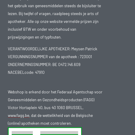
het gebruik van geneesmiddelen steeds de bijsluiter te
lezen. Bij twijfel of vragen, raadpleeg steeds je arts of
apotheker. Alle op onze website vermelde prijzen zijn
inclusief BTW en onder voorbehoud van
prijswijzigingen en of typfouten.
VERANTWOORDELIJKE APOTHEKER: Meysen Patrick
VERGUNNINGSNUMMER van de apotheek :
723001
ONDERNEMINGSNUMMER:
BE 0472.146.609
NACEBELcode: 47910
Webshop is erkend door het Federaal Agentschap voor
Geneesmiddelen en Gezondheidsproducten (FAGG)
Victor Hortaplein 40, bus 40 1060 BRUSSEL,
www.fagg.be
, dat de wettelikheid van de Belgische
(online) apotheken moet controleren.